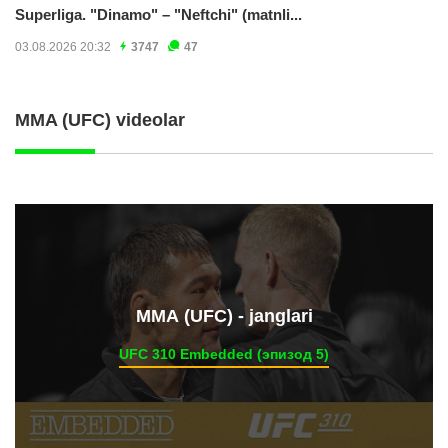
Superliga. "Dinamo" – "Neftchi" (matnli...
03.08.2026 20:32
3747
47
MMA (UFC) videolar
ММА (UFC) - janglari
UFC 310 Embedded (эпизод 5)