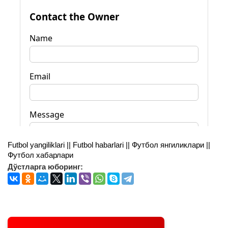
Futbol yangiliklari || Futbol habarlari || Футбол янгиликлари ||
Футбол хабарлари
Дўстларга юборинг: