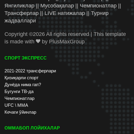
Янгиликлар || Мусобақалар || Чемпионатлар ||
Трансферлар || LIVE натижалар || Турнир
жадваллари
Copyright ©
2026 All rights reserved | This template
is made with
by
PlusMaxGroup
СПОРТ ЭКСПРЕСС
2021-2022 трансферлари
Қизиқарли спорт
Дунёда нима гап?
Бугунги ТВ-да
Чемпионатлар
UFC \ ММА
Кечаги ўйинлар
ОММАБОП ЛОЙИХАЛАР