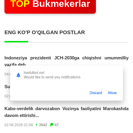
TOP
Bukmekerlar
ENG KO'P O'QILGAN POSTLAR
Indoneziya prezidenti JCH-2030ga chiqishni umummilliy
vazifa deb...
livefutbol.net
04.08.2026 02:11
14256
47
Would like to send you notifications
Superliga. “Buxoro” - “Lokomotiv”...
Discard
Allow
02.08.2026 03:08
7195
47
Kabo-verdelik darvozabon Vozinya faoliyatini Marokashda
davom ettirishi...
02.08.2026 01:08
3942
47