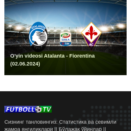
O'yin videosi Atalanta - Fiorentina
(02.06.2024)
Сизнинг танловингиз: Статистика ва севимли
жамоа янгиликлари || Бўлажак ўйинлар ||