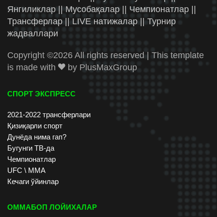
Янгиликлар || Мусобақалар || Чемпионатлар ||
Трансферлар || LIVE натижалар || Турнир
жадваллари
Copyright ©
2026 All rights reserved | This template
is made with
by
PlusMaxGroup
СПОРТ ЭКСПРЕСС
2021-2022 трансферлари
Қизиқарли спорт
Дунёда нима гап?
Бугунги ТВ-да
Чемпионатлар
UFC \ ММА
Кечаги ўйинлар
ОММАБОП ЛОЙИХАЛАР