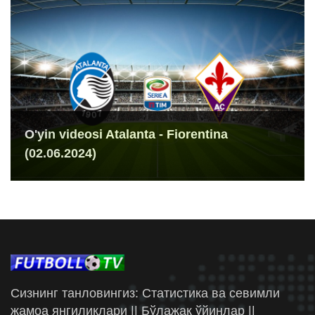
O'yin videosi Atalanta - Fiorentina
(02.06.2024)
Сизнинг танловингиз: Статистика ва севимли
жамоа янгиликлари || Бўлажак ўйинлар ||