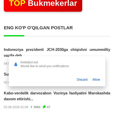
TOP
Bukmekerlar
ENG KO'P O'QILGAN POSTLAR
Indoneziya prezidenti JCH-2030ga chiqishni umummilliy
vazifa deb...
livefutbol.net
04.08.2026 02:11
14286
47
Would like to send you notifications
Superliga. “Buxoro” - “Lokomotiv”...
Discard
Allow
02.08.2026 03:08
7234
47
Kabo-verdelik darvozabon Vozinya faoliyatini Marokashda
davom ettirishi...
02.08.2026 01:08
3984
47