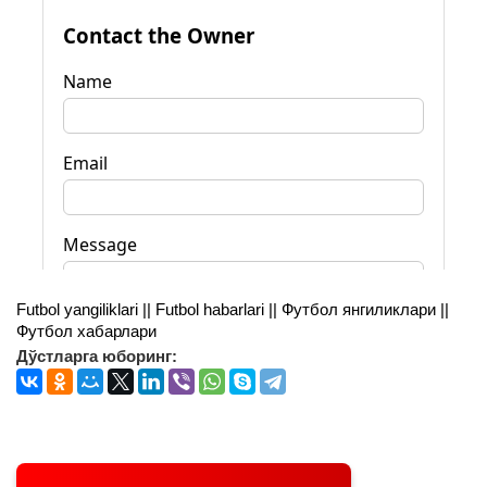
Futbol yangiliklari || Futbol habarlari || Футбол янгиликлари ||
Футбол хабарлари
Дўстларга юборинг: