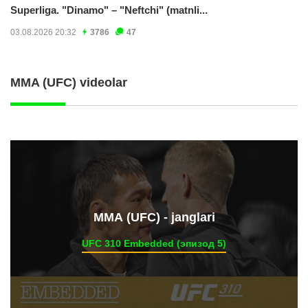
Superliga. "Dinamo" – "Neftchi" (matnli...
03.08.2026 20:32
3786
47
MMA (UFC) videolar
ММА (UFC) - janglari
UFC 310 Embedded (эпизод 5)