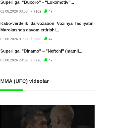
Superliga. “Buxoro” - “Lokomotiv”...
02.08.2026 03:08
7162
47
Kabo-verdelik darvozabon Vozinya faoliyatini
Marokashda davom ettirishi...
02.08.2026 01:08
3906
47
Superliga. "Dinamo" – "Neftchi" (matnli...
03.08.2026 20:32
3726
47
MMA (UFC) videolar