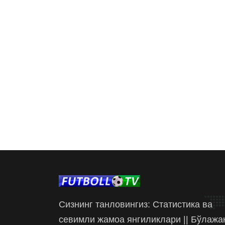
Сизнинг танловингиз: Статистика ва
севимли жамоа янгиликлари || Бўлажа