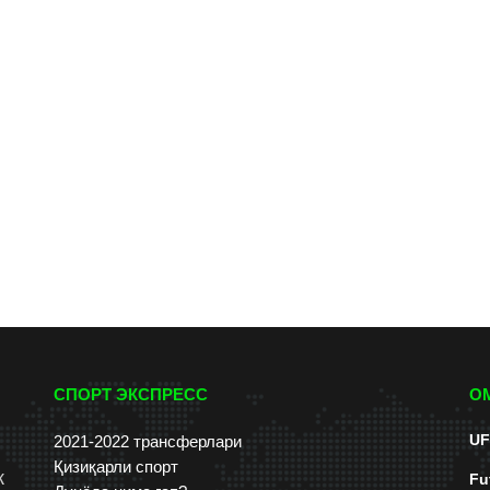
СПОРТ ЭКСПРЕСС
О
UF
2021-2022 трансферлари
Қизиқарли спорт
к
Fu