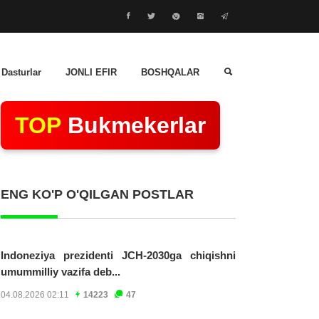
 Dasturlar
JONLI EFIR
BOSHQALAR
TOP
Bukmekerlar
ENG KO'P O'QILGAN POSTLAR
Indoneziya prezidenti JCH-2030ga chiqishni
umummilliy vazifa deb...
04.08.2026 02:11
14223
47