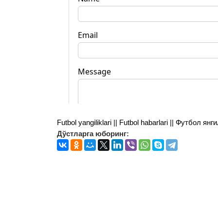
Futbol yangiliklari || Futbol habarlari || Футбол 
Дўстларга юборинг: