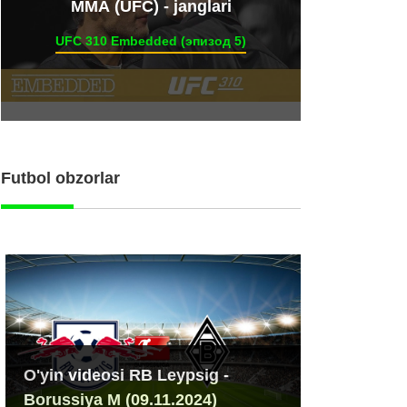
ММА (UFC) - janglari
UFC 310 Embedded (эпизод 5)
Futbol obzorlar
O'yin videosi RB Leypsig -
Borussiya M (09.11.2024)