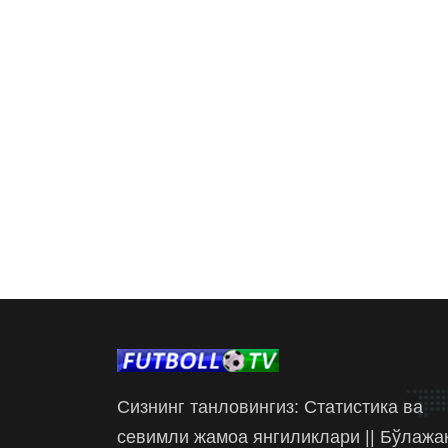
Сизнинг танловингиз: Статистика ва
севимли жамоа янгиликлари || Бўлажа