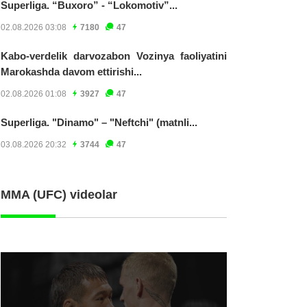
Superliga. “Buxoro” - “Lokomotiv”...
02.08.2026 03:08
7180
47
Kabo-verdelik darvozabon Vozinya faoliyatini
Marokashda davom ettirishi...
02.08.2026 01:08
3927
47
Superliga. "Dinamo" – "Neftchi" (matnli...
03.08.2026 20:32
3744
47
MMA (UFC) videolar