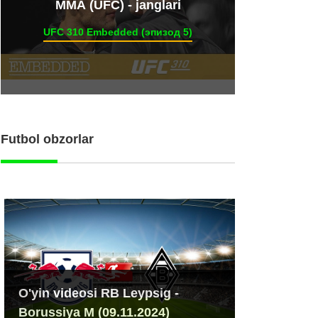
ММА (UFC) - janglari
UFC 310 Embedded (эпизод 5)
Futbol obzorlar
O'yin videosi RB Leypsig -
Borussiya M (09.11.2024)