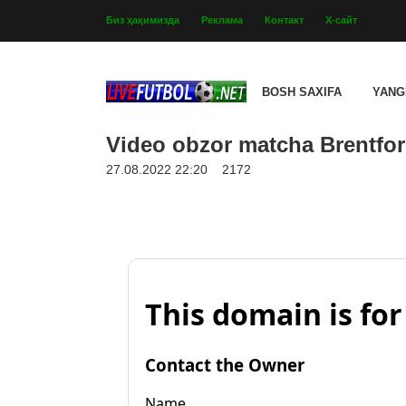
Биз ҳақимизда
Реклама
Контакт
Х-сайт
BOSH SAXIFA
YANG
Video obzor matcha Brentford
27.08.2022 22:20
2172