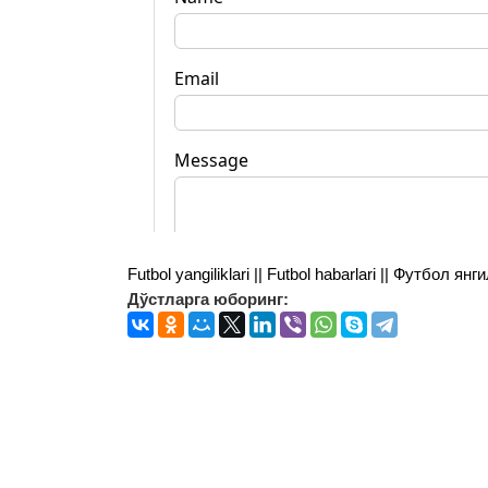
Futbol yangiliklari || Futbol habarlari || Футбол 
Дўстларга юборинг: