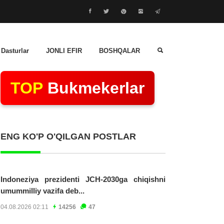
 Dasturlar
JONLI EFIR
BOSHQALAR
TOP
Bukmekerlar
ENG KO'P O'QILGAN POSTLAR
Indoneziya prezidenti JCH-2030ga chiqishni
umummilliy vazifa deb...
04.08.2026 02:11
14256
47