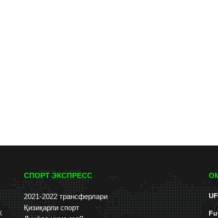
СПОРТ ЭКСПРЕСС
О
UF
2021-2022 трансферлари
Қизиқарли спорт
к
Fu