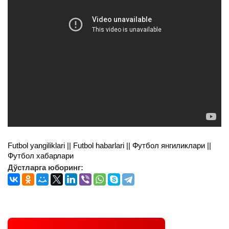
Futbol yangiliklari || Futbol habarlari || Футбол янгиликлари ||
Футбол хабарлари
Дўстларга юборинг: