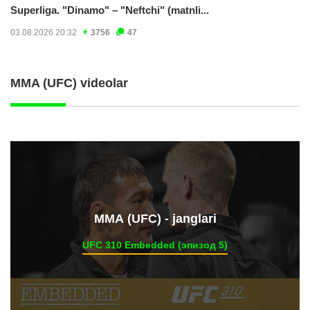
Superliga. "Dinamo" – "Neftchi" (matnli...
03.08.2026 20:32
3756
47
MMA (UFC) videolar
ММА (UFC) - janglari
UFC 310 Embedded (эпизод 5)