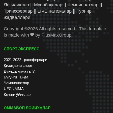
Янгиликлар || Мусобақалар || Чемпионатлар ||
Трансферлар || LIVE натижалар || Турнир
жадваллари
Copyright ©
2026 All rights reserved | This template
is made with
by
PlusMaxGroup
СПОРТ ЭКСПРЕСС
2021-2022 трансферлари
Қизиқарли спорт
Дунёда нима гап?
Бугунги ТВ-да
Чемпионатлар
UFC \ ММА
Кечаги ўйинлар
ОММАБОП ЛОЙИХАЛАР