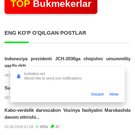
TOP
Bukmekerlar
ENG KO'P O'QILGAN POSTLAR
Indoneziya prezidenti JCH-2030ga chiqishni umummilliy
vazifa deb...
livefutbol.net
04.08.2026 02:11
14271
47
Would like to send you notifications
Superliga. “Buxoro” - “Lokomotiv”...
Discard
Allow
02.08.2026 03:08
7213
47
Kabo-verdelik darvozabon Vozinya faoliyatini Marokashda
davom ettirishi...
02.08.2026 01:08
3954
47