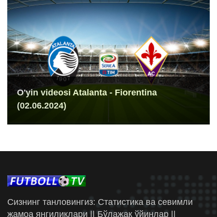
O'yin videosi Atalanta - Fiorentina
(02.06.2024)
Сизнинг танловингиз: Статистика ва севимли
жамоа янгиликлари || Бўлажак ўйинлар ||