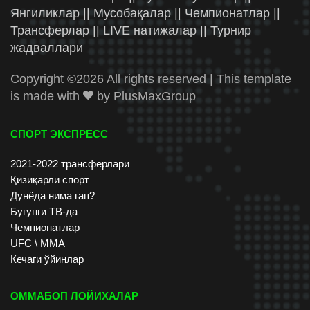
Янгиликлар || Мусобақалар || Чемпионатлар ||
Трансферлар || LIVE натижалар || Турнир
жадваллари
Copyright ©
2026 All rights reserved | This template
is made with
by
PlusMaxGroup
СПОРТ ЭКСПРЕСС
2021-2022 трансферлари
Қизиқарли спорт
Дунёда нима гап?
Бугунги ТВ-да
Чемпионатлар
UFC \ ММА
Кечаги ўйинлар
ОММАБОП ЛОЙИХАЛАР