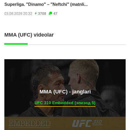
Superliga. "Dinamo" – "Neftchi" (matnli...
03.08.2026 20:32
3708
47
MMA (UFC) videolar
ММА (UFC) - janglari
UFC 310 Embedded (эпизод 5)