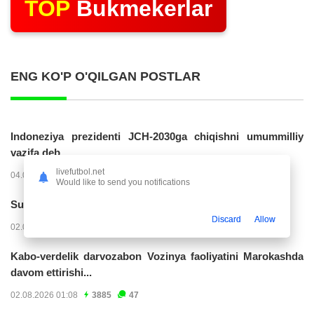
TOP
Bukmekerlar
ENG KO'P O'QILGAN POSTLAR
Indoneziya prezidenti JCH-2030ga chiqishni umummilliy
vazifa deb...
livefutbol.net
04.08.2026 02:11
14205
47
Would like to send you notifications
Superliga. “Buxoro” - “Lokomotiv”...
Discard
Allow
02.08.2026 03:08
7144
47
Kabo-verdelik darvozabon Vozinya faoliyatini Marokashda
davom ettirishi...
02.08.2026 01:08
3885
47