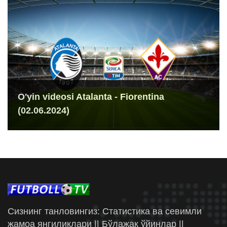
O'yin videosi Atalanta - Fiorentina
(02.06.2024)
Сизнинг танловингиз: Статистика ва севимли
жамоа янгиликлари || Бўлажак ўйинлар ||