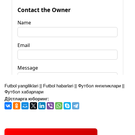
Futbol yangiliklari || Futbol habarlari || Футбол янгиликлари ||
Футбол хабарлари
Дўстларга юборинг: