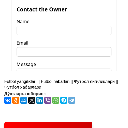
Futbol yangiliklari || Futbol habarlari || Футбол янгиликлари ||
Футбол хабарлари
Дўстларга юборинг: