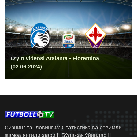
O'yin videosi Atalanta - Fiorentina
(02.06.2024)
Сизнинг танловингиз: Статистика ва севимли
жамоа янгиликлари || Бўлажак ўйинлар ||