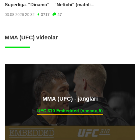
Superliga. "Dinamo" – "Neftchi" (matnli...
03.08.2026 20:32
3717
47
MMA (UFC) videolar
ММА (UFC) - janglari
UFC 310 Embedded (эпизод 5)