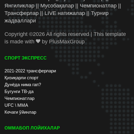
Янгиликлар || Мусобақалар || Чемпионатлар ||
Трансферлар || LIVE натижалар || Турнир
жадваллари
Copyright ©
2026 All rights reserved | This template
is made with
by
PlusMaxGroup
СПОРТ ЭКСПРЕСС
2021-2022 трансферлари
Қизиқарли спорт
Дунёда нима гап?
Бугунги ТВ-да
Чемпионатлар
UFC \ ММА
Кечаги ўйинлар
ОММАБОП ЛОЙИХАЛАР