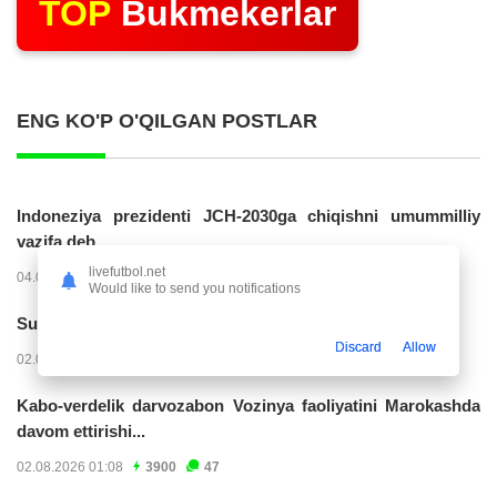
TOP
Bukmekerlar
ENG KO'P O'QILGAN POSTLAR
Indoneziya prezidenti JCH-2030ga chiqishni umummilliy
vazifa deb...
livefutbol.net
04.08.2026 02:11
14220
47
Would like to send you notifications
Superliga. “Buxoro” - “Lokomotiv”...
Discard
Allow
02.08.2026 03:08
7159
47
Kabo-verdelik darvozabon Vozinya faoliyatini Marokashda
davom ettirishi...
02.08.2026 01:08
3900
47