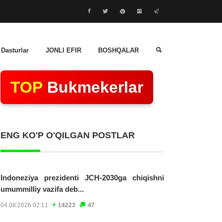
 Dasturlar
JONLI EFIR
BOSHQALAR
TOP
Bukmekerlar
ENG KO'P O'QILGAN POSTLAR
Indoneziya prezidenti JCH-2030ga chiqishni
umummilliy vazifa deb...
04.08.2026 02:11
14223
47