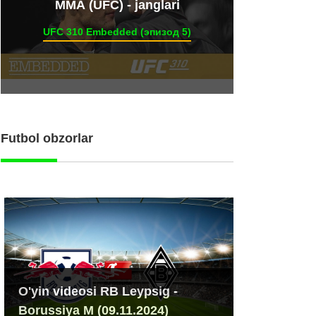
ММА (UFC) - janglari
UFC 310 Embedded (эпизод 5)
Futbol obzorlar
O'yin videosi RB Leypsig -
Borussiya M (09.11.2024)