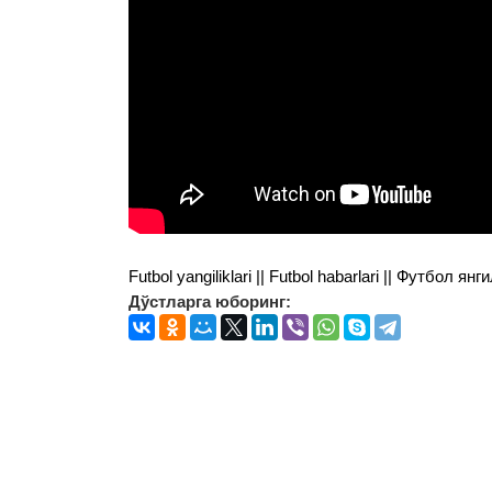
Futbol yangiliklari || Futbol habarlari || Футбол 
Дўстларга юборинг: