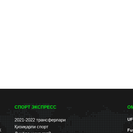
СПОРТ ЭКСПРЕСС
О
UF
2021-2022 трансферлари
Қизиқарли спорт
к
Fu