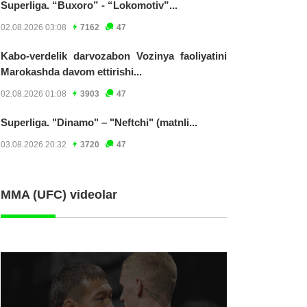
Superliga. “Buxoro” - “Lokomotiv”...
02.08.2026 03:08
7162
47
Kabo-verdelik darvozabon Vozinya faoliyatini
Marokashda davom ettirishi...
02.08.2026 01:08
3903
47
Superliga. "Dinamo" – "Neftchi" (matnli...
03.08.2026 20:32
3720
47
MMA (UFC) videolar