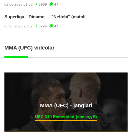
02.08.2026 01:08
3909
47
Superliga. "Dinamo" – "Neftchi" (matnli...
03.08.2026 20:32
3726
47
MMA (UFC) videolar
ММА (UFC) - janglari
UFC 310 Embedded (эпизод 5)