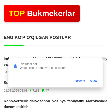
TOP
Bukmekerlar
ENG KO'P O'QILGAN POSTLAR
Indoneziya prezidenti JCH-2030ga chiqishni umummilliy
vazifa deb...
livefutbol.net
Would like to send you notifications
04.08.2026 02:11
14223
47
Discard
Allow
Superliga. “Buxoro” - “Lokomotiv”...
02.08.2026 03:08
7162
47
Kabo-verdelik darvozabon Vozinya faoliyatini Marokashda
davom ettirishi...