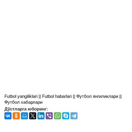
Futbol yangiliklari || Futbol habarlari || Футбол янгиликлари ||
Футбол хабарлари
Дўстларга юборинг: