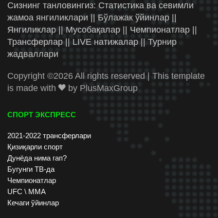
Сизнинг танловингиз: Статистика ва севимли
жамоа янгиликлари || Бўлажак ўйинлар ||
Янгиликлар || Мусобақалар || Чемпионатлар ||
Трансферлар || LIVE натижалар || Турнир
жадваллари
Copyright ©
2026 All rights reserved | This template
is made with
by
PlusMaxGroup
СПОРТ ЭКСПРЕСС
2021-2022 трансферлари
Қизиқарли спорт
Дунёда нима гап?
Бугунги ТВ-да
Чемпионатлар
UFC \ ММА
Кечаги ўйинлар