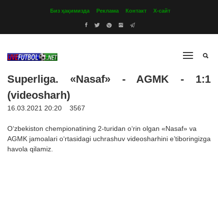
Биз ҳақимизда
Реклама
Контакт
Х-сайт
Superliga. «Nasaf» - AGMK - 1:1
(videosharh)
16.03.2021 20:20
3567
O‘zbekiston chempionatining 2-turidan o‘rin olgan «Nasaf» va
AGMK jamoalari o‘rtasidagi uchrashuv videosharhini e’tiboringizga
havola qilamiz.