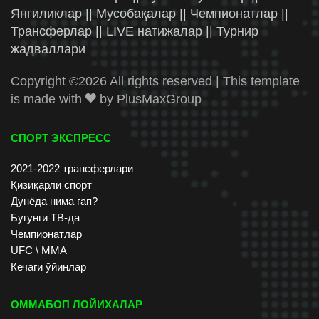
Янгиликлар || Мусобақалар || Чемпионатлар ||
Трансферлар || LIVE натижалар || Турнир
жадваллари
Copyright ©
2026 All rights reserved | This template
is made with
by
PlusMaxGroup
СПОРТ ЭКСПРЕСС
2021-2022 трансферлари
Қизиқарли спорт
Дунёда нима гап?
Бугунги ТВ-да
Чемпионатлар
UFC \ ММА
Кечаги ўйинлар
ОММАБОП ЛОЙИХАЛАР