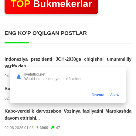
TOP
Bukmekerlar
ENG KO'P O'QILGAN POSTLAR
Indoneziya prezidenti JCH-2030ga chiqishni umummilliy
vazifa deb...
livefutbol.net
04.08.2026 02:11
14220
47
Would like to send you notifications
Superliga. “Buxoro” - “Lokomotiv”...
Discard
Allow
02.08.2026 03:08
7150
47
Kabo-verdelik darvozabon Vozinya faoliyatini Marokashda
davom ettirishi...
02.08.2026 01:08
3900
47