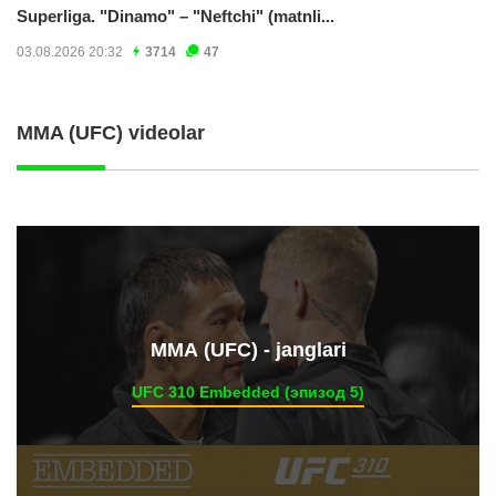
Superliga. "Dinamo" – "Neftchi" (matnli...
03.08.2026 20:32
3714
47
MMA (UFC) videolar
ММА (UFC) - janglari
UFC 310 Embedded (эпизод 5)