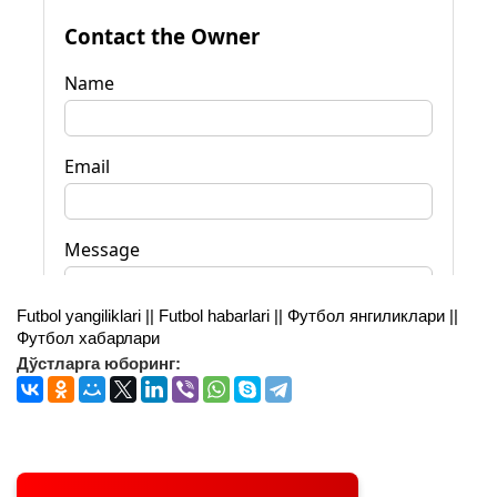
Futbol yangiliklari || Futbol habarlari || Футбол янгиликлари ||
Футбол хабарлари
Дўстларга юборинг: