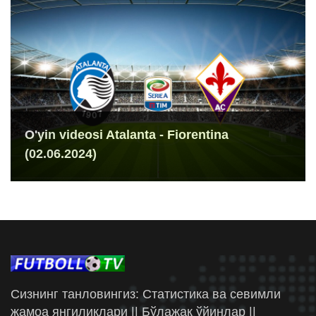
O'yin videosi Atalanta - Fiorentina
(02.06.2024)
Сизнинг танловингиз: Статистика ва севимли
жамоа янгиликлари || Бўлажак ўйинлар ||