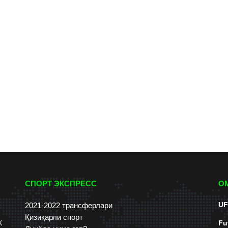
СПОРТ ЭКСПРЕСС
О
UF
2021-2022 трансферлари
Қизиқарли спорт
к
Fu