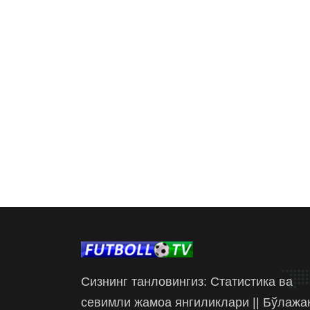
Сизнинг танловингиз: Статистика ва
севимли жамоа янгиликлари || Бўлажа