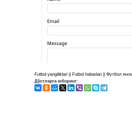
Futbol yangiliklari || Futbol habarlari || Футбол 
Дўстларга юборинг: