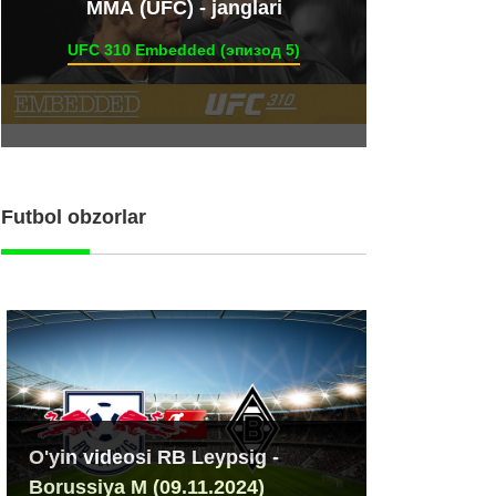
ММА (UFC) - janglari
UFC 310 Embedded (эпизод 5)
Futbol obzorlar
O'yin videosi RB Leypsig -
Borussiya M (09.11.2024)