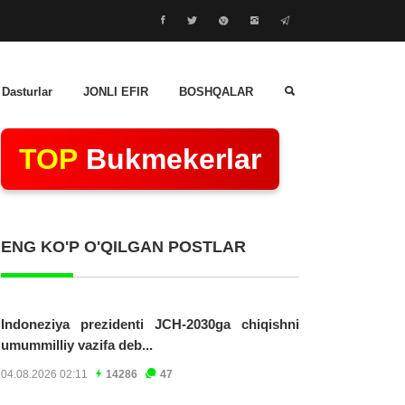
 Dasturlar
JONLI EFIR
BOSHQALAR
TOP
Bukmekerlar
ENG KO'P O'QILGAN POSTLAR
Indoneziya prezidenti JCH-2030ga chiqishni
umummilliy vazifa deb...
04.08.2026 02:11
14286
47