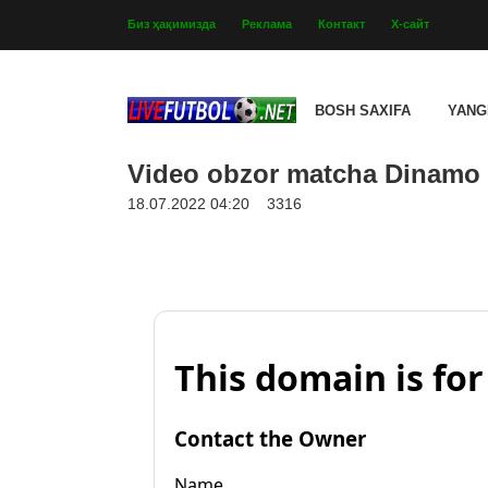
Биз ҳақимизда
Реклама
Контакт
Х-сайт
BOSH SAXIFA
YANG
Video obzor matcha Dinamo M
18.07.2022 04:20
3316