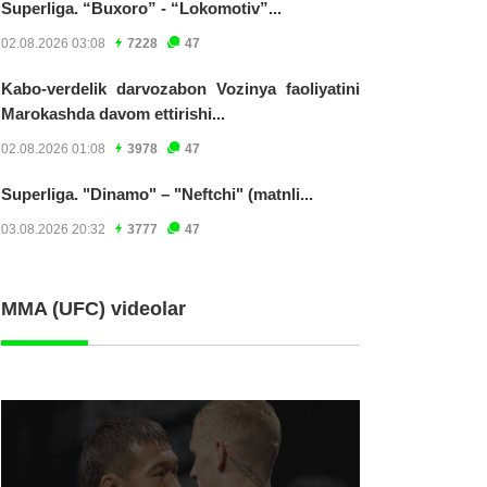
Superliga. “Buxoro” - “Lokomotiv”...
02.08.2026 03:08
7228
47
Kabo-verdelik darvozabon Vozinya faoliyatini
Marokashda davom ettirishi...
02.08.2026 01:08
3978
47
Superliga. "Dinamo" – "Neftchi" (matnli...
03.08.2026 20:32
3777
47
MMA (UFC) videolar