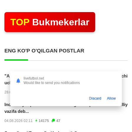
TOP
Bukmekerlar
ENG KO'P O'QILGAN POSTLAR
"Al Hilol" O'zbekiston terma jamoasiga gol urgan hujumchi
livefutbol.net
uchun 70 mln. evro taklif...
Would like to send you notifications
28.07.2026 01:56
17318
47
Discard
Allow
Indoneziya prezidenti JCH-2030ga chiqishni umummilliy
vazifa deb...
04.08.2026 02:11
14175
47