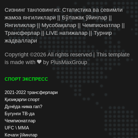
Сизнинг танловингиз: Статистика ва севимли
жамоа янгиликлари || Бўлажак ўйинлар ||
Янгиликлар || Мусобақалар || Чемпионатлар ||
Трансферлар || LIVE натижалар || Турнир
жадваллари
Copyright ©
2026 All rights reserved | This template
is made with
by
PlusMaxGroup
СПОРТ ЭКСПРЕСС
2021-2022 трансферлари
Қизиқарли спорт
Дунёда нима гап?
Бугунги ТВ-да
Чемпионатлар
UFC \ ММА
Кечаги ўйинлар