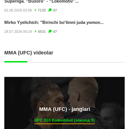
Superliga. “Buxoro” - “Lokomotiv”...
02.08.2026 03:08
7135
47
Mirko Yyelichich: "Birinchi bo'limni juda yomon...
28.07.2026 00:24
4531
47
MMA (UFC) videolar
ММА (UFC) - janglari
UFC 310 Embedded (эпизод 5)