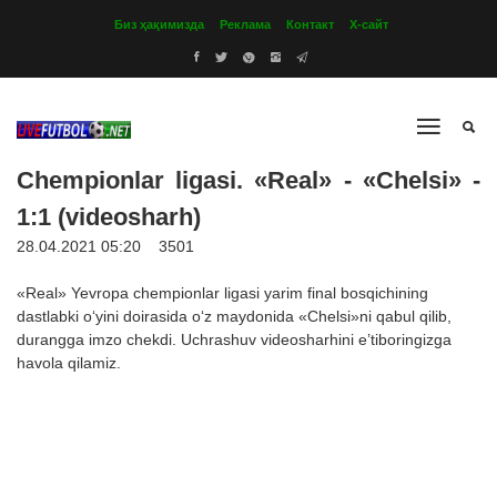
Биз ҳақимизда
Реклама
Контакт
Х-сайт
Chempionlar ligasi. «Real» - «Chelsi» -
1:1 (videosharh)
28.04.2021 05:20
3501
«Real» Yevropa chempionlar ligasi yarim final bosqichining
dastlabki o‘yini doirasida o‘z maydonida «Chelsi»ni qabul qilib,
durangga imzo chekdi. Uchrashuv videosharhini e’tiboringizga
havola qilamiz.