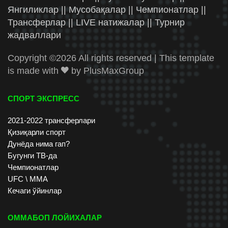
Янгиликлар || Мусобақалар || Чемпионатлар ||
Трансферлар || LIVE натижалар || Турнир
жадваллари
Copyright ©
2026 All rights reserved | This template
is made with
by
PlusMaxGroup
СПОРТ ЭКСПРЕСС
2021-2022 трансферлари
Қизиқарли спорт
Дунёда нима гап?
Бугунги ТВ-да
Чемпионатлар
UFC \ ММА
Кечаги ўйинлар
ОММАБОП ЛОЙИХАЛАР