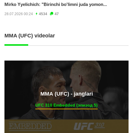
Mirko Yyelichich: "Birinchi bo'limni juda yomon...
28.07.2026 00:24
4534
47
MMA (UFC) videolar
ММА (UFC) - janglari
UFC 310 Embedded (эпизод 5)