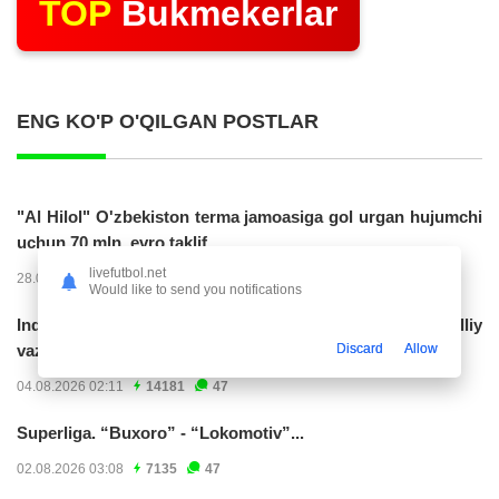
TOP
Bukmekerlar
ENG KO'P O'QILGAN POSTLAR
"Al Hilol" O'zbekiston terma jamoasiga gol urgan hujumchi
uchun 70 mln. evro taklif...
livefutbol.net
28.07.2026 01:56
17321
47
Would like to send you notifications
Indoneziya prezidenti JCH-2030ga chiqishni umummilliy
Discard
Allow
vazifa deb...
04.08.2026 02:11
14181
47
Superliga. “Buxoro” - “Lokomotiv”...
02.08.2026 03:08
7135
47