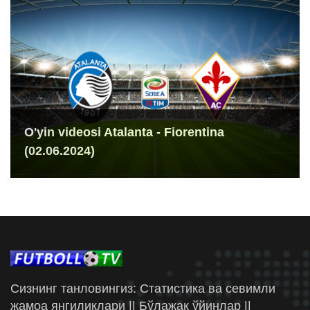
O'yin videosi Atalanta - Fiorentina
(02.06.2024)
Сизнинг танловингиз: Статистика ва севимли
жамоа янгиликлари || Бўлажак ўйинлар ||