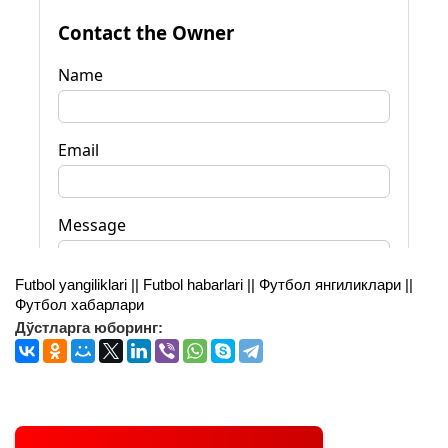
Futbol yangiliklari || Futbol habarlari || Футбол янгиликлари ||
Футбол хабарлари
Дўстларга юборинг: