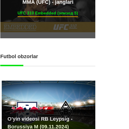
ММА (UFC) - janglari
UFC 310 Embedded (эпизод 5)
Futbol obzorlar
O'yin videosi RB Leypsig -
Borussiya M (09.11.2024)