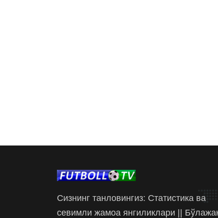
Сизнинг танловингиз: Статистика ва
севимли жамоа янгиликлари || Бўлажа