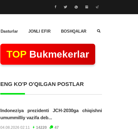
 Dasturlar
JONLI EFIR
BOSHQALAR
TOP
Bukmekerlar
ENG KO'P O'QILGAN POSTLAR
Indoneziya prezidenti JCH-2030ga chiqishni
umummilliy vazifa deb...
04.08.2026 02:11
14220
47