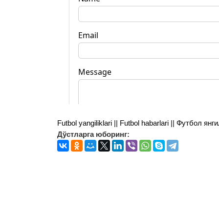
Futbol yangiliklari || Futbol habarlari || Футбол 
Дўстларга юборинг: