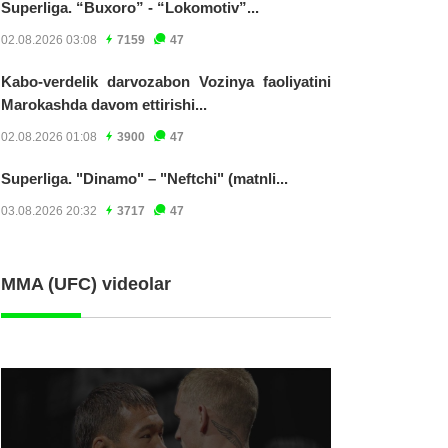
Superliga. “Buxoro” - “Lokomotiv”...
02.08.2026 03:08
7159
47
Kabo-verdelik darvozabon Vozinya faoliyatini
Marokashda davom ettirishi...
02.08.2026 01:08
3900
47
Superliga. "Dinamo" – "Neftchi" (matnli...
03.08.2026 20:32
3717
47
MMA (UFC) videolar