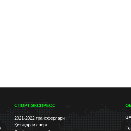
СПОРТ ЭКСПРЕСС
О
UF
2021-2022 трансферлари
Қизиқарли спорт
к
Fu