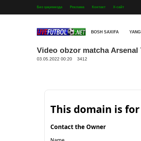
Биз ҳақимизда
Реклама
Контакт
Х-сайт
BOSH SAXIFA
YANG
Video obzor matcha Arsenal T
03.05.2022 00:20
3412