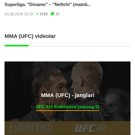
Superliga. "Dinamo" – "Neftchi" (matnli...
03.08.2026 20:32
3765
47
MMA (UFC) videolar
ММА (UFC) - janglari
UFC 310 Embedded (эпизод 5)