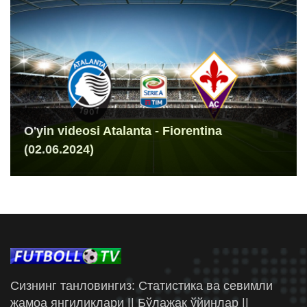
O'yin videosi Atalanta - Fiorentina
(02.06.2024)
Сизнинг танловингиз: Статистика ва севимли
жамоа янгиликлари || Бўлажак ўйинлар ||