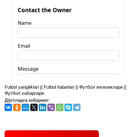
Futbol yangiliklari || Futbol habarlari || Футбол янгиликлари ||
Футбол хабарлари
Дўстларга юборинг: