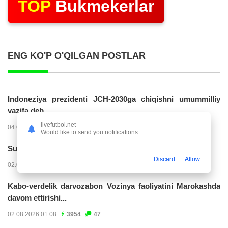
TOP
Bukmekerlar
ENG KO'P O'QILGAN POSTLAR
Indoneziya prezidenti JCH-2030ga chiqishni umummilliy
vazifa deb...
livefutbol.net
04.08.2026 02:11
14280
47
Would like to send you notifications
Superliga. “Buxoro” - “Lokomotiv”...
Discard
Allow
02.08.2026 03:08
7216
47
Kabo-verdelik darvozabon Vozinya faoliyatini Marokashda
davom ettirishi...
02.08.2026 01:08
3954
47