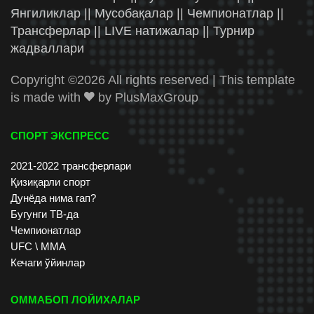
Янгиликлар || Мусобақалар || Чемпионатлар ||
Трансферлар || LIVE натижалар || Турнир
жадваллари
Copyright ©
2026 All rights reserved | This template
is made with
by
PlusMaxGroup
СПОРТ ЭКСПРЕСС
2021-2022 трансферлари
Қизиқарли спорт
Дунёда нима гап?
Бугунги ТВ-да
Чемпионатлар
UFC \ ММА
Кечаги ўйинлар
ОММАБОП ЛОЙИХАЛАР