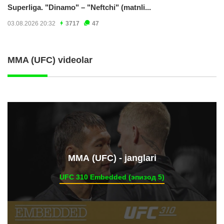
Superliga. "Dinamo" – "Neftchi" (matnli...
03.08.2026 20:32
3717
47
MMA (UFC) videolar
ММА (UFC) - janglari
UFC 310 Embedded (эпизод 5)