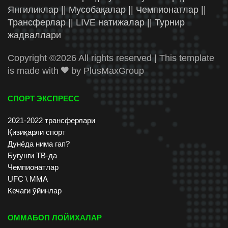
Янгиликлар || Мусобақалар || Чемпионатлар ||
Трансферлар || LIVE натижалар || Турнир
жадваллари
Copyright ©
2026 All rights reserved | This template
is made with
by
PlusMaxGroup
СПОРТ ЭКСПРЕСС
2021-2022 трансферлари
Қизиқарли спорт
Дунёда нима гап?
Бугунги ТВ-да
Чемпионатлар
UFC \ ММА
Кечаги ўйинлар
ОММАБОП ЛОЙИХАЛАР