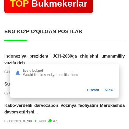
TOP
Bukmekerlar
ENG KO'P O'QILGAN POSTLAR
Indoneziya prezidenti JCH-2030ga chiqishni umummilliy
vazifa deb...
livefutbol.net
04.08.2026 02:11
14220
47
Would like to send you notifications
Superliga. “Buxoro” - “Lokomotiv”...
Discard
Allow
02.08.2026 03:08
7159
47
Kabo-verdelik darvozabon Vozinya faoliyatini Marokashda
davom ettirishi...
02.08.2026 01:08
3900
47