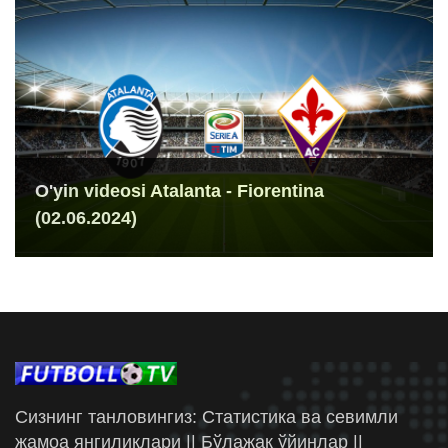
O'yin videosi Atalanta - Fiorentina
(02.06.2024)
Сизнинг танловингиз: Статистика ва севимли
жамоа янгиликлари || Бўлажак ўйинлар ||