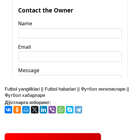
Futbol yangiliklari || Futbol habarlari || Футбол янгиликлари ||
Футбол хабарлари
Дўстларга юборинг: