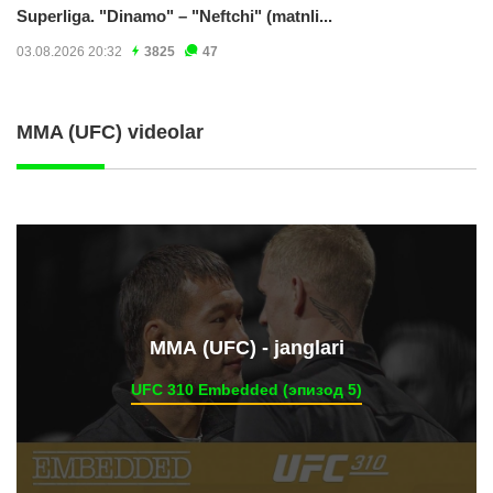
Superliga. "Dinamo" – "Neftchi" (matnli...
03.08.2026 20:32
3825
47
MMA (UFC) videolar
ММА (UFC) - janglari
UFC 310 Embedded (эпизод 5)