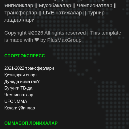
Янгиликлар || Мусобақалар || Чемпионатлар ||
Трансферлар || LIVE натижалар || Турнир
жадваллари
Copyright ©
2026 All rights reserved | This template
is made with
by
PlusMaxGroup
СПОРТ ЭКСПРЕСС
2021-2022 трансферлари
Қизиқарли спорт
Дунёда нима гап?
Бугунги ТВ-да
Чемпионатлар
UFC \ ММА
Кечаги ўйинлар
ОММАБОП ЛОЙИХАЛАР