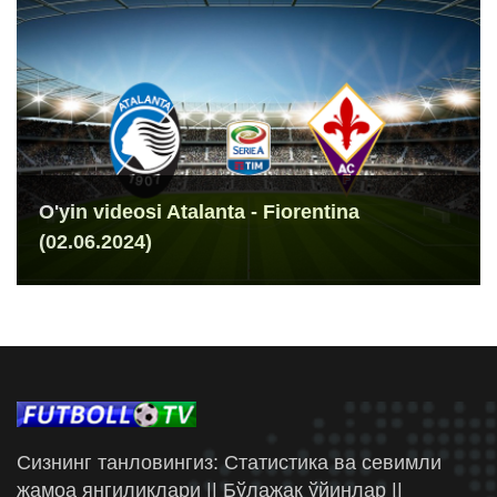
O'yin videosi Atalanta - Fiorentina
(02.06.2024)
Сизнинг танловингиз: Статистика ва севимли
жамоа янгиликлари || Бўлажак ўйинлар ||