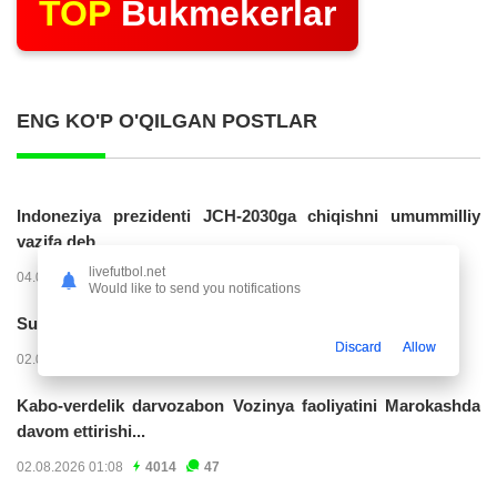
TOP
Bukmekerlar
ENG KO'P O'QILGAN POSTLAR
Indoneziya prezidenti JCH-2030ga chiqishni umummilliy
vazifa deb...
livefutbol.net
04.08.2026 02:11
14316
47
Would like to send you notifications
Superliga. “Buxoro” - “Lokomotiv”...
Discard
Allow
02.08.2026 03:08
7258
47
Kabo-verdelik darvozabon Vozinya faoliyatini Marokashda
davom ettirishi...
02.08.2026 01:08
4014
47