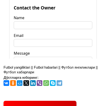
Futbol yangiliklari || Futbol habarlari || Футбол янгиликлари ||
Футбол хабарлари
Дўстларга юборинг: