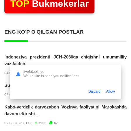
TOP
Bukmekerlar
ENG KO'P O'QILGAN POSTLAR
Indoneziya prezidenti JCH-2030ga chiqishni umummilliy
vazifa deb...
livefutbol.net
04.08.2026 02:11
14220
47
Would like to send you notifications
Superliga. “Buxoro” - “Lokomotiv”...
Discard
Allow
02.08.2026 03:08
7159
47
Kabo-verdelik darvozabon Vozinya faoliyatini Marokashda
davom ettirishi...
02.08.2026 01:08
3900
47