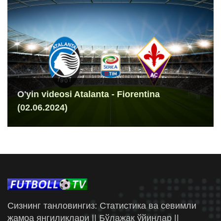
O'yin videosi Atalanta - Fiorentina
(02.06.2024)
Сизнинг танловингиз: Статистика ва севимли
жамоа янгиликлари || Бўлажак ўйинлар ||