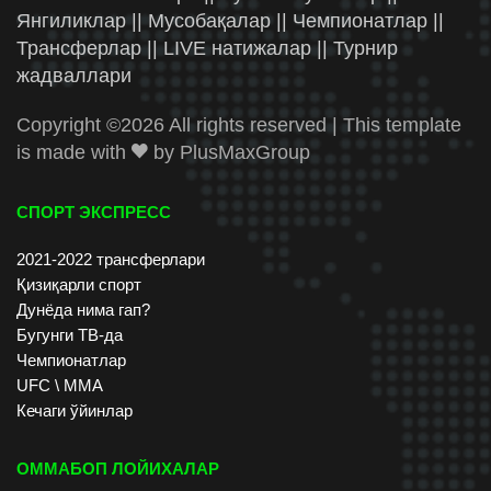
Янгиликлар || Мусобақалар || Чемпионатлар ||
Трансферлар || LIVE натижалар || Турнир
жадваллари
Copyright ©
2026 All rights reserved | This template
is made with
by
PlusMaxGroup
СПОРТ ЭКСПРЕСС
2021-2022 трансферлари
Қизиқарли спорт
Дунёда нима гап?
Бугунги ТВ-да
Чемпионатлар
UFC \ ММА
Кечаги ўйинлар
ОММАБОП ЛОЙИХАЛАР