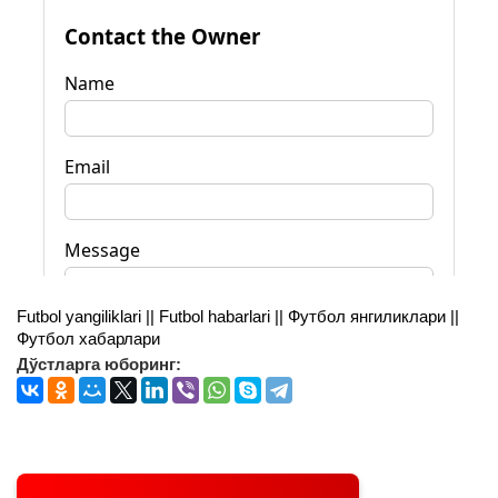
Futbol yangiliklari || Futbol habarlari || Футбол янгиликлари ||
Футбол хабарлари
Дўстларга юборинг: