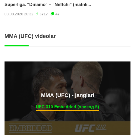
Superliga. "Dinamo" – "Neftchi" (matnli...
03.08.2026 20:32
3717
47
MMA (UFC) videolar
ММА (UFC) - janglari
UFC 310 Embedded (эпизод 5)