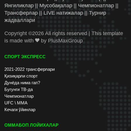
Янгиликлар || Мусобақалар || Чемпионатлар ||
Трансферлар || LIVE натижалар || Турнир
жадваллари
Copyright ©
2026 All rights reserved | This template
is made with
by
PlusMaxGroup
СПОРТ ЭКСПРЕСС
2021-2022 трансферлари
Қизиқарли спорт
Дунёда нима гап?
Бугунги ТВ-да
Чемпионатлар
UFC \ ММА
Кечаги ўйинлар
ОММАБОП ЛОЙИХАЛАР