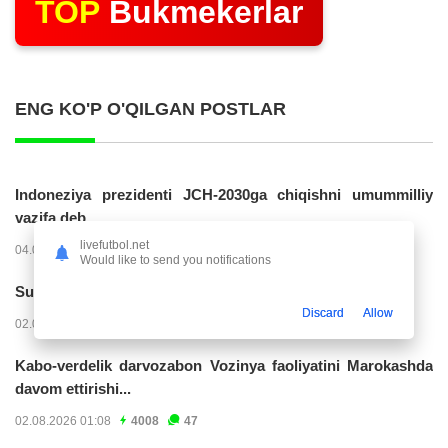
TOP
Bukmekerlar
ENG KO'P O'QILGAN POSTLAR
Indoneziya prezidenti JCH-2030ga chiqishni umummilliy
vazifa deb...
livefutbol.net
04.08.2026 02:11
14307
47
Would like to send you notifications
Superliga. “Buxoro” - “Lokomotiv”...
Discard
Allow
02.08.2026 03:08
7252
47
Kabo-verdelik darvozabon Vozinya faoliyatini Marokashda
davom ettirishi...
02.08.2026 01:08
4008
47