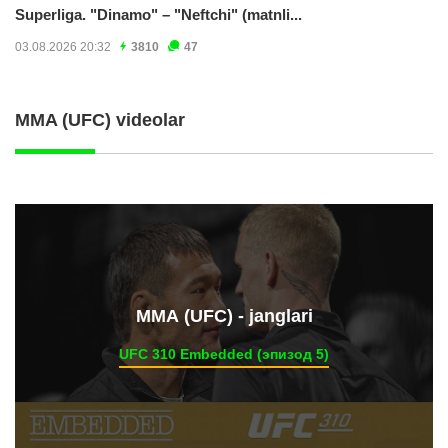
Superliga. "Dinamo" – "Neftchi" (matnli...
03.08.2026 20:32
3810
47
MMA (UFC) videolar
ММА (UFC) - janglari
UFC 310 Embedded (эпизод 5)