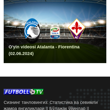
O'yin videosi Atalanta - Fiorentina
(02.06.2024)
Сизнинг танловингиз: Статистика ва севимли
жамоа янгиликлари || Бўлажак ўйинлар ||