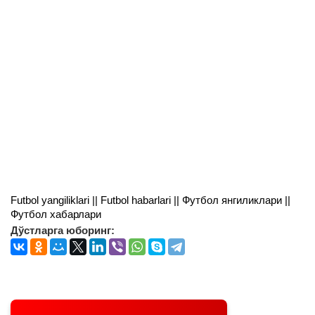
Futbol yangiliklari || Futbol habarlari || Футбол янгиликлари ||
Футбол хабарлари
Дўстларга юборинг: