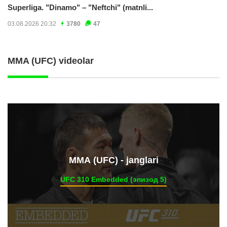
Superliga. "Dinamo" – "Neftchi" (matnli...
03.08.2026 20:32
3780
47
MMA (UFC) videolar
ММА (UFC) - janglari
UFC 310 Embedded (эпизод 5)