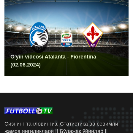
O'yin videosi Atalanta - Fiorentina
(02.06.2024)
Сизнинг танловингиз: Статистика ва севимли
жамоа янгиликлари || Бўлажак ўйинлар ||