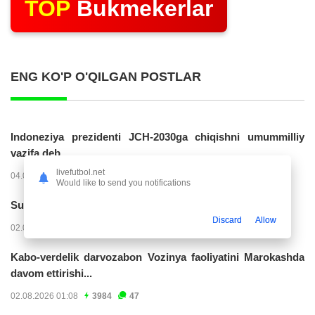
TOP
Bukmekerlar
ENG KO'P O'QILGAN POSTLAR
Indoneziya prezidenti JCH-2030ga chiqishni umummilliy
vazifa deb...
livefutbol.net
04.08.2026 02:11
14286
47
Would like to send you notifications
Superliga. “Buxoro” - “Lokomotiv”...
Discard
Allow
02.08.2026 03:08
7231
47
Kabo-verdelik darvozabon Vozinya faoliyatini Marokashda
davom ettirishi...
02.08.2026 01:08
3984
47