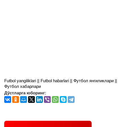
Futbol yangiliklari || Futbol habarlari || Футбол янгиликлари ||
Футбол хабарлари
Дўстларга юборинг: