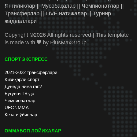
Янгиликлар || Мусобақалар || Чемпионатлар ||
Трансферлар || LIVE натижалар || Турнир
жадваллари
Copyright ©
2026 All rights reserved | This template
is made with
by
PlusMaxGroup
СПОРТ ЭКСПРЕСС
2021-2022 трансферлари
Қизиқарли спорт
Дунёда нима гап?
Бугунги ТВ-да
Чемпионатлар
UFC \ ММА
Кечаги ўйинлар
ОММАБОП ЛОЙИХАЛАР