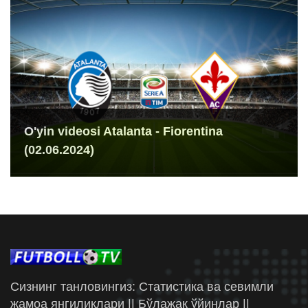
O'yin videosi Atalanta - Fiorentina
(02.06.2024)
Сизнинг танловингиз: Статистика ва севимли
жамоа янгиликлари || Бўлажак ўйинлар ||