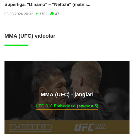
Superliga. "Dinamo" – "Neftchi" (matnli...
03.08.2026 20:32
3702
47
MMA (UFC) videolar
ММА (UFC) - janglari
UFC 310 Embedded (эпизод 5)