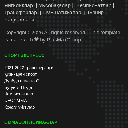
Янгиликлар || Мусобақалар || Чемпионатлар ||
Трансферлар || LIVE натижалар || Турнир
жадваллари
Copyright ©
2026 All rights reserved | This template
is made with
by
PlusMaxGroup
СПОРТ ЭКСПРЕСС
2021-2022 трансферлари
Қизиқарли спорт
Дунёда нима гап?
Бугунги ТВ-да
Чемпионатлар
UFC \ ММА
Кечаги ўйинлар
ОММАБОП ЛОЙИХАЛАР