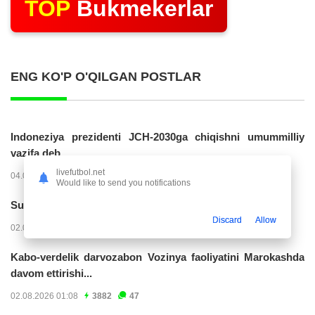
TOP
Bukmekerlar
ENG KO'P O'QILGAN POSTLAR
Indoneziya prezidenti JCH-2030ga chiqishni umummilliy
vazifa deb...
livefutbol.net
04.08.2026 02:11
14202
47
Would like to send you notifications
Superliga. “Buxoro” - “Lokomotiv”...
Discard
Allow
02.08.2026 03:08
7144
47
Kabo-verdelik darvozabon Vozinya faoliyatini Marokashda
davom ettirishi...
02.08.2026 01:08
3882
47