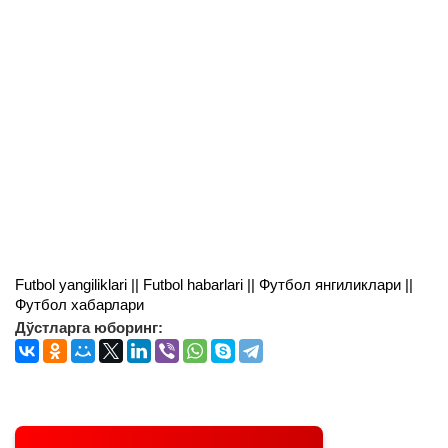
Futbol yangiliklari || Futbol habarlari || Футбол янгиликлари ||
Футбол хабарлари
Дўстларга юборинг: