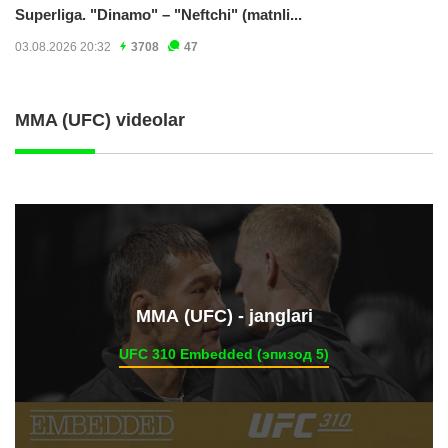
Superliga. "Dinamo" – "Neftchi" (matnli...
03.08.2026 20:32
3708
47
MMA (UFC) videolar
ММА (UFC) - janglari
UFC 310 Embedded (эпизод 5)