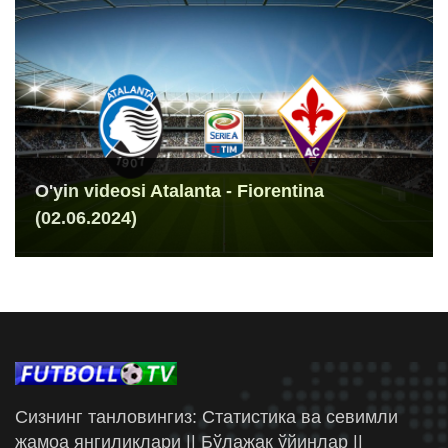
O'yin videosi Atalanta - Fiorentina
(02.06.2024)
Сизнинг танловингиз: Статистика ва севимли
жамоа янгиликлари || Бўлажак ўйинлар ||