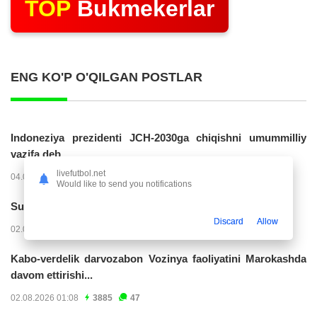
TOP
Bukmekerlar
ENG KO'P O'QILGAN POSTLAR
Indoneziya prezidenti JCH-2030ga chiqishni umummilliy
vazifa deb...
livefutbol.net
04.08.2026 02:11
14205
47
Would like to send you notifications
Superliga. “Buxoro” - “Lokomotiv”...
Discard
Allow
02.08.2026 03:08
7144
47
Kabo-verdelik darvozabon Vozinya faoliyatini Marokashda
davom ettirishi...
02.08.2026 01:08
3885
47