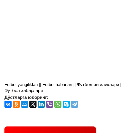
Futbol yangiliklari || Futbol habarlari || Футбол янгиликлари ||
Футбол хабарлари
Дўстларга юборинг: