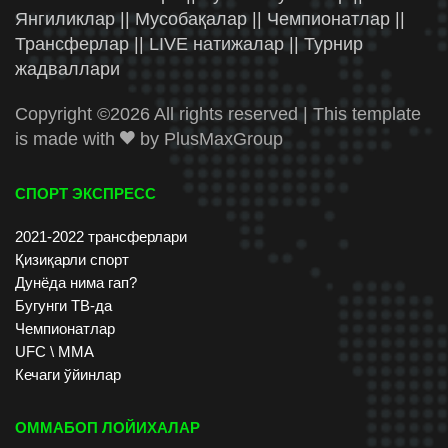
Янгиликлар || Мусобақалар || Чемпионатлар ||
Трансферлар || LIVE натижалар || Турнир
жадваллари
Copyright ©
2026 All rights reserved | This template
is made with
by
PlusMaxGroup
СПОРТ ЭКСПРЕСС
2021-2022 трансферлари
Қизиқарли спорт
Дунёда нима гап?
Бугунги ТВ-да
Чемпионатлар
UFC \ ММА
Кечаги ўйинлар
ОММАБОП ЛОЙИХАЛАР