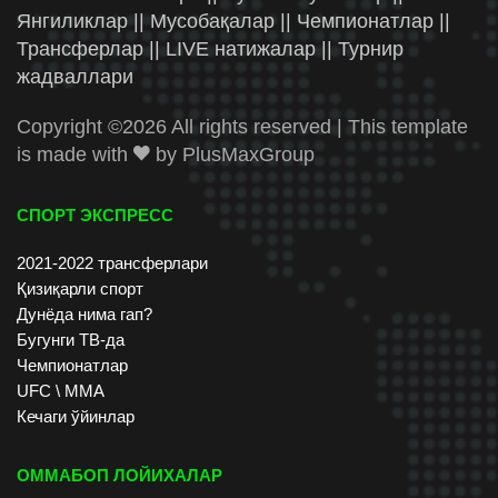
Янгиликлар || Мусобақалар || Чемпионатлар ||
Трансферлар || LIVE натижалар || Турнир
жадваллари
Copyright ©
2026 All rights reserved | This template
is made with
by
PlusMaxGroup
СПОРТ ЭКСПРЕСС
2021-2022 трансферлари
Қизиқарли спорт
Дунёда нима гап?
Бугунги ТВ-да
Чемпионатлар
UFC \ ММА
Кечаги ўйинлар
ОММАБОП ЛОЙИХАЛАР