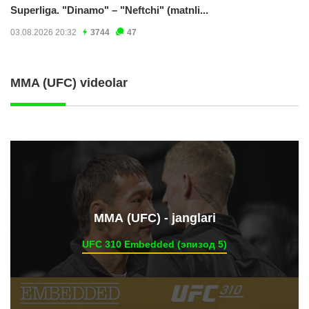
Superliga. "Dinamo" – "Neftchi" (matnli...
03.08.2026 20:32
3744
47
MMA (UFC) videolar
ММА (UFC) - janglari
UFC 310 Embedded (эпизод 5)