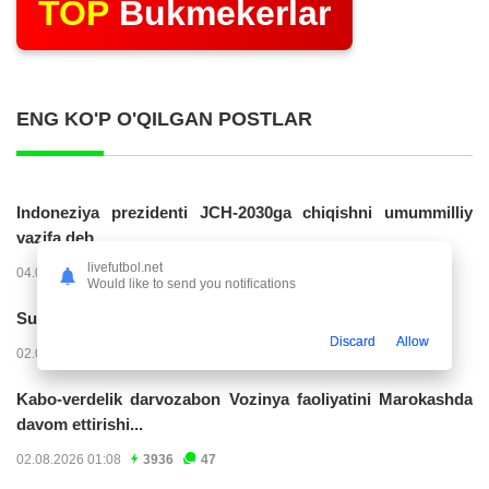
TOP
Bukmekerlar
ENG KO'P O'QILGAN POSTLAR
Indoneziya prezidenti JCH-2030ga chiqishni umummilliy
vazifa deb...
livefutbol.net
04.08.2026 02:11
14256
47
Would like to send you notifications
Superliga. “Buxoro” - “Lokomotiv”...
Discard
Allow
02.08.2026 03:08
7192
47
Kabo-verdelik darvozabon Vozinya faoliyatini Marokashda
davom ettirishi...
02.08.2026 01:08
3936
47