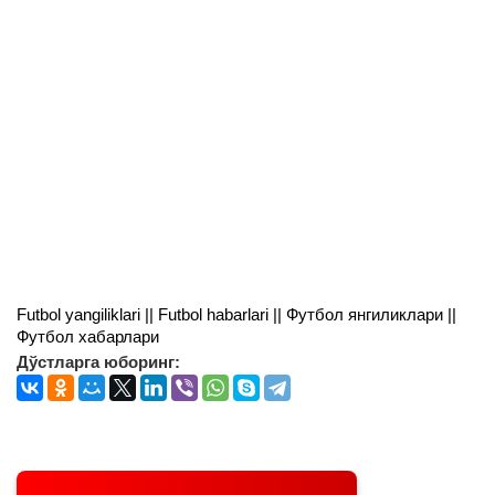
Futbol yangiliklari || Futbol habarlari || Футбол янгиликлари ||
Футбол хабарлари
Дўстларга юборинг: