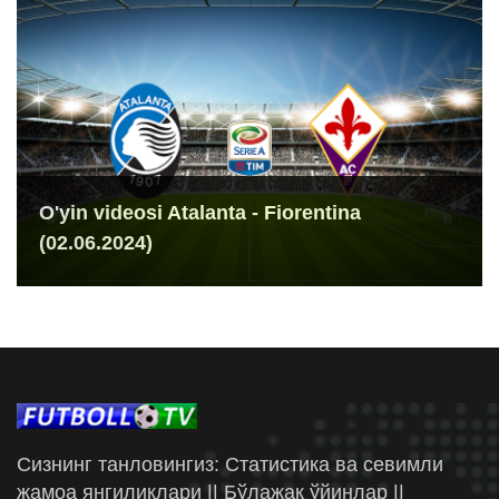
O'yin videosi Atalanta - Fiorentina
(02.06.2024)
Сизнинг танловингиз: Статистика ва севимли
жамоа янгиликлари || Бўлажак ўйинлар ||