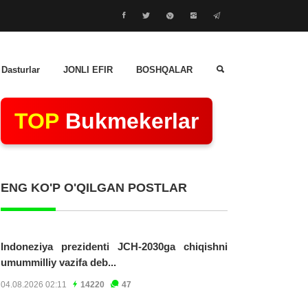
 Dasturlar
JONLI EFIR
BOSHQALAR
TOP
Bukmekerlar
ENG KO'P O'QILGAN POSTLAR
Indoneziya prezidenti JCH-2030ga chiqishni
umummilliy vazifa deb...
04.08.2026 02:11
14220
47