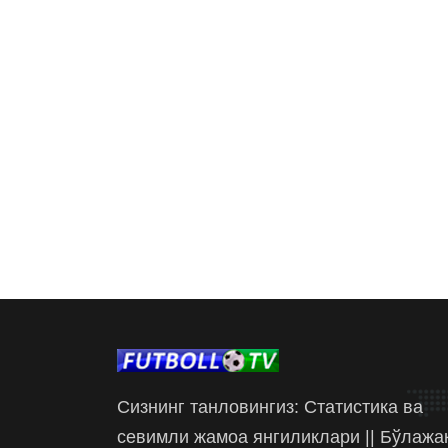
Сизнинг танловингиз: Статистика ва
севимли жамоа янгиликлари || Бўлажа