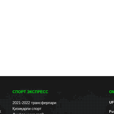
СПОРТ ЭКСПРЕСС
О
UF
2021-2022 трансферлари
Қизиқарли спорт
к
Fu