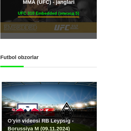
ММА (UFC) - janglari
UFC 310 Embedded (эпизод 5)
Futbol obzorlar
O'yin videosi RB Leypsig -
Borussiya M (09.11.2024)