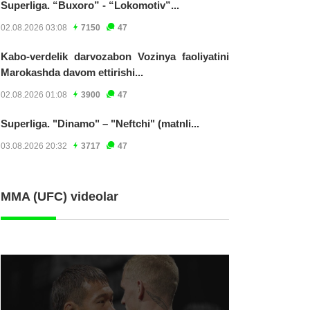
Superliga. “Buxoro” - “Lokomotiv”...
02.08.2026 03:08
7150
47
Kabo-verdelik darvozabon Vozinya faoliyatini
Marokashda davom ettirishi...
02.08.2026 01:08
3900
47
Superliga. "Dinamo" – "Neftchi" (matnli...
03.08.2026 20:32
3717
47
MMA (UFC) videolar