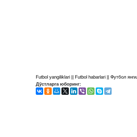
Futbol yangiliklari || Futbol habarlari || Футбол 
Дўстларга юборинг: