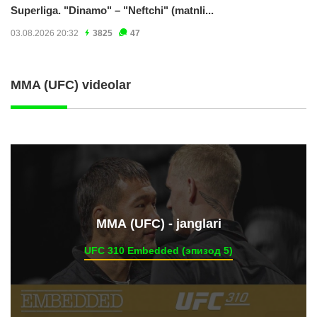
Superliga. "Dinamo" – "Neftchi" (matnli...
03.08.2026 20:32
3825
47
MMA (UFC) videolar
ММА (UFC) - janglari
UFC 310 Embedded (эпизод 5)