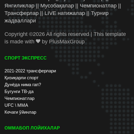
Янгиликлар || Мусобақалар || Чемпионатлар ||
Трансферлар || LIVE натижалар || Турнир
жадваллари
Copyright ©
2026 All rights reserved | This template
is made with
by
PlusMaxGroup
СПОРТ ЭКСПРЕСС
2021-2022 трансферлари
Қизиқарли спорт
Дунёда нима гап?
Бугунги ТВ-да
Чемпионатлар
UFC \ ММА
Кечаги ўйинлар
ОММАБОП ЛОЙИХАЛАР