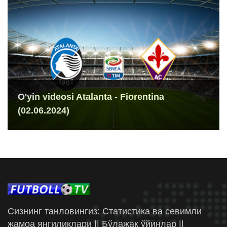
O'yin videosi Atalanta - Fiorentina
(02.06.2024)
Сизнинг танловингиз: Статистика ва севимли
жамоа янгиликлари || Бўлажак ўйинлар ||