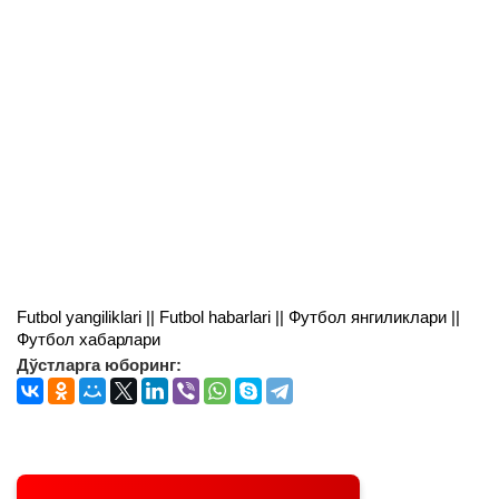
Futbol yangiliklari || Futbol habarlari || Футбол янгиликлари ||
Футбол хабарлари
Дўстларга юборинг: