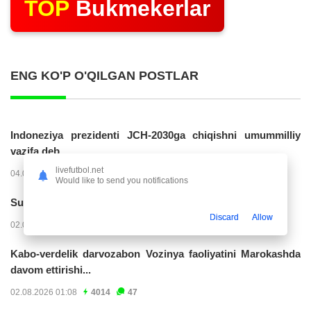
TOP
Bukmekerlar
ENG KO'P O'QILGAN POSTLAR
Indoneziya prezidenti JCH-2030ga chiqishni umummilliy
vazifa deb...
livefutbol.net
04.08.2026 02:11
14316
47
Would like to send you notifications
Superliga. “Buxoro” - “Lokomotiv”...
Discard
Allow
02.08.2026 03:08
7258
47
Kabo-verdelik darvozabon Vozinya faoliyatini Marokashda
davom ettirishi...
02.08.2026 01:08
4014
47