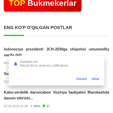
TOP
Bukmekerlar
ENG KO'P O'QILGAN POSTLAR
Indoneziya prezidenti JCH-2030ga chiqishni umummilliy
vazifa deb...
livefutbol.net
04.08.2026 02:11
14286
47
Would like to send you notifications
Superliga. “Buxoro” - “Lokomotiv”...
Discard
Allow
02.08.2026 03:08
7231
47
Kabo-verdelik darvozabon Vozinya faoliyatini Marokashda
davom ettirishi...
02.08.2026 01:08
3984
47