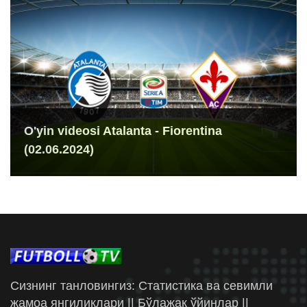
O'yin videosi Atalanta - Fiorentina
(02.06.2024)
Сизнинг танловингиз: Статистика ва севимли
жамоа янгиликлари || Бўлажак ўйинлар ||