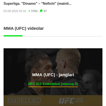
Superliga. "Dinamo" – "Neftchi" (matnli...
03.08.2026 20:32
3783
47
MMA (UFC) videolar
ММА (UFC) - janglari
UFC 310 Embedded (эпизод 5)