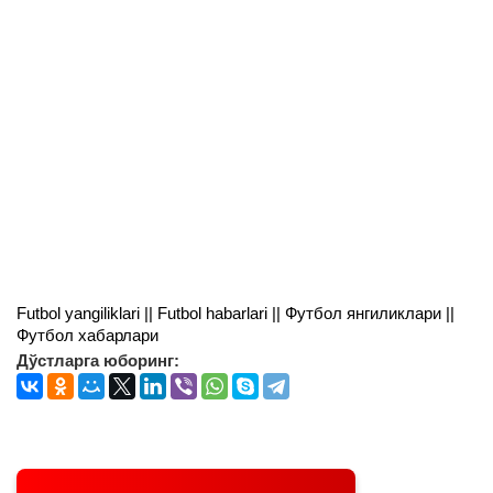
Futbol yangiliklari || Futbol habarlari || Футбол янгиликлари ||
Футбол хабарлари
Дўстларга юборинг: