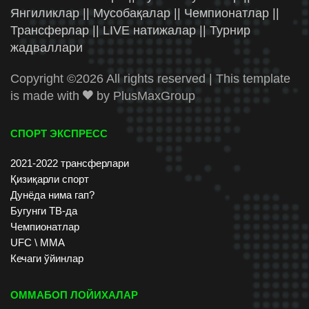
Янгиликлар || Мусобақалар || Чемпионатлар ||
Трансферлар || LIVE натижалар || Турнир
жадваллари
Copyright ©
2026 All rights reserved | This template
is made with
by
PlusMaxGroup
СПОРТ ЭКСПРЕСС
2021-2022 трансферлари
Қизиқарли спорт
Дунёда нима гап?
Бугунги ТВ-да
Чемпионатлар
UFC \ ММА
Кечаги ўйинлар
ОММАБОП ЛОЙИХАЛАР