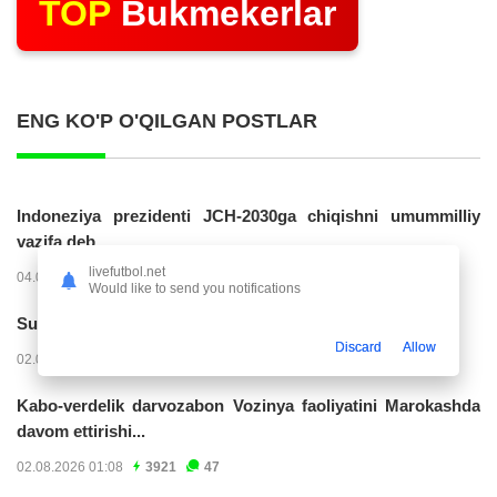
TOP
Bukmekerlar
ENG KO'P O'QILGAN POSTLAR
Indoneziya prezidenti JCH-2030ga chiqishni umummilliy
vazifa deb...
livefutbol.net
04.08.2026 02:11
14247
47
Would like to send you notifications
Superliga. “Buxoro” - “Lokomotiv”...
Discard
Allow
02.08.2026 03:08
7180
47
Kabo-verdelik darvozabon Vozinya faoliyatini Marokashda
davom ettirishi...
02.08.2026 01:08
3921
47