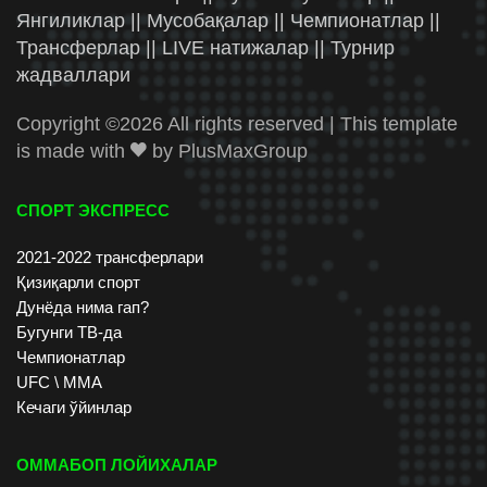
Янгиликлар || Мусобақалар || Чемпионатлар ||
Трансферлар || LIVE натижалар || Турнир
жадваллари
Copyright ©
2026 All rights reserved | This template
is made with
by
PlusMaxGroup
СПОРТ ЭКСПРЕСС
2021-2022 трансферлари
Қизиқарли спорт
Дунёда нима гап?
Бугунги ТВ-да
Чемпионатлар
UFC \ ММА
Кечаги ўйинлар
ОММАБОП ЛОЙИХАЛАР