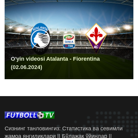
O'yin videosi Atalanta - Fiorentina
(02.06.2024)
Сизнинг танловингиз: Статистика ва севимли
жамоа янгиликлари || Бўлажак ўйинлар ||