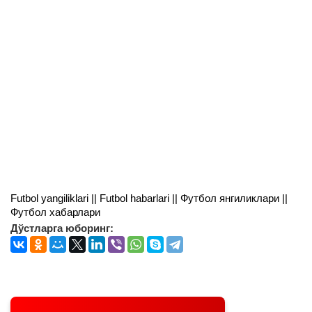
Futbol yangiliklari || Futbol habarlari || Футбол янгиликлари ||
Футбол хабарлари
Дўстларга юборинг: