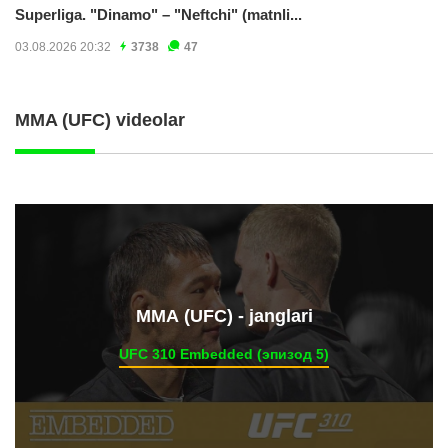
Superliga. "Dinamo" – "Neftchi" (matnli...
03.08.2026 20:32
3738
47
MMA (UFC) videolar
ММА (UFC) - janglari
UFC 310 Embedded (эпизод 5)