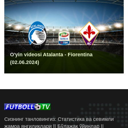
O'yin videosi Atalanta - Fiorentina
(02.06.2024)
Сизнинг танловингиз: Статистика ва севимли
жамоа янгиликлари || Бўлажак ўйинлар ||