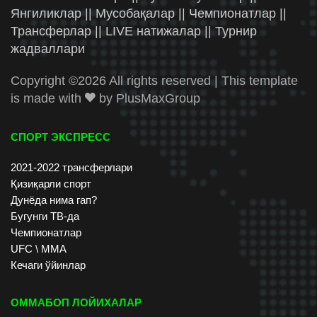
Янгиликлар || Мусобақалар || Чемпионатлар ||
Трансферлар || LIVE натижалар || Турнир
жадваллари
Copyright ©
2026 All rights reserved | This template
is made with
by
PlusMaxGroup
СПОРТ ЭКСПРЕСС
2021-2022 трансферлари
Қизиқарли спорт
Дунёда нима гап?
Бугунги ТВ-да
Чемпионатлар
UFC \ ММА
Кечаги ўйинлар
ОММАБОП ЛОЙИХАЛАР