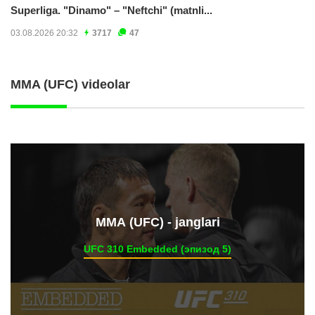
Superliga. "Dinamo" – "Neftchi" (matnli...
03.08.2026 20:32
3717
47
MMA (UFC) videolar
ММА (UFC) - janglari
UFC 310 Embedded (эпизод 5)