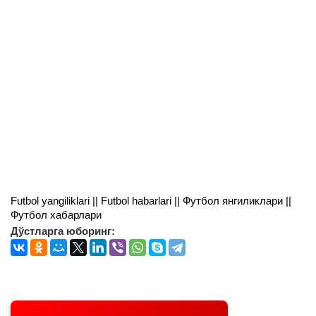
Futbol yangiliklari || Futbol habarlari || Футбол янгиликлари ||
Футбол хабарлари
Дўстларга юборинг: