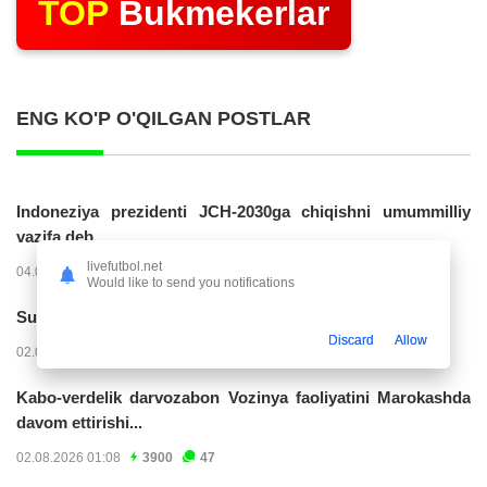
TOP
Bukmekerlar
ENG KO'P O'QILGAN POSTLAR
Indoneziya prezidenti JCH-2030ga chiqishni umummilliy
vazifa deb...
livefutbol.net
04.08.2026 02:11
14220
47
Would like to send you notifications
Superliga. “Buxoro” - “Lokomotiv”...
Discard
Allow
02.08.2026 03:08
7153
47
Kabo-verdelik darvozabon Vozinya faoliyatini Marokashda
davom ettirishi...
02.08.2026 01:08
3900
47