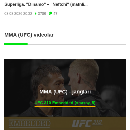
Superliga. "Dinamo" – "Neftchi" (matnli...
03.08.2026 20:32
3780
47
MMA (UFC) videolar
ММА (UFC) - janglari
UFC 310 Embedded (эпизод 5)