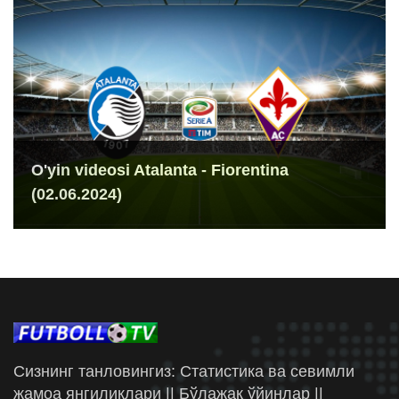
O'yin videosi Atalanta - Fiorentina
(02.06.2024)
Сизнинг танловингиз: Статистика ва севимли
жамоа янгиликлари || Бўлажак ўйинлар ||