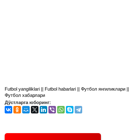
Futbol yangiliklari || Futbol habarlari || Футбол янгиликлари ||
Футбол хабарлари
Дўстларга юборинг: