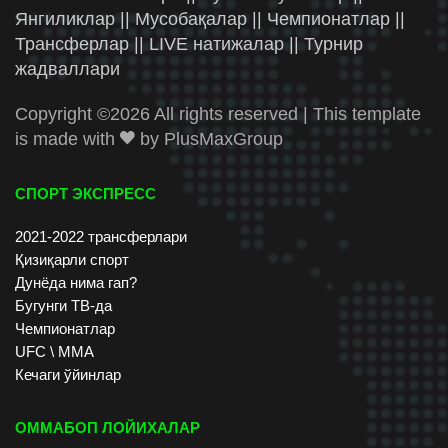
Янгиликлар || Мусобақалар || Чемпионатлар ||
Трансферлар || LIVE натижалар || Турнир
жадваллари
Copyright ©
2026 All rights reserved | This template
is made with
by
PlusMaxGroup
СПОРТ ЭКСПРЕСС
2021-2022 трансферлари
Қизиқарли спорт
Дунёда нима гап?
Бугунги ТВ-да
Чемпионатлар
UFC \ ММА
Кечаги ўйинлар
ОММАБОП ЛОЙИХАЛАР