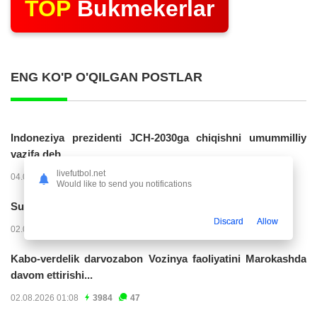
TOP
Bukmekerlar
ENG KO'P O'QILGAN POSTLAR
Indoneziya prezidenti JCH-2030ga chiqishni umummilliy
vazifa deb...
livefutbol.net
04.08.2026 02:11
14286
47
Would like to send you notifications
Superliga. “Buxoro” - “Lokomotiv”...
Discard
Allow
02.08.2026 03:08
7231
47
Kabo-verdelik darvozabon Vozinya faoliyatini Marokashda
davom ettirishi...
02.08.2026 01:08
3984
47