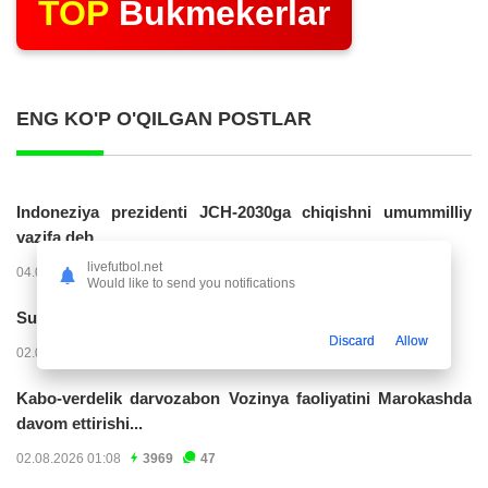
TOP
Bukmekerlar
ENG KO'P O'QILGAN POSTLAR
Indoneziya prezidenti JCH-2030ga chiqishni umummilliy
vazifa deb...
livefutbol.net
04.08.2026 02:11
14283
47
Would like to send you notifications
Superliga. “Buxoro” - “Lokomotiv”...
Discard
Allow
02.08.2026 03:08
7228
47
Kabo-verdelik darvozabon Vozinya faoliyatini Marokashda
davom ettirishi...
02.08.2026 01:08
3969
47