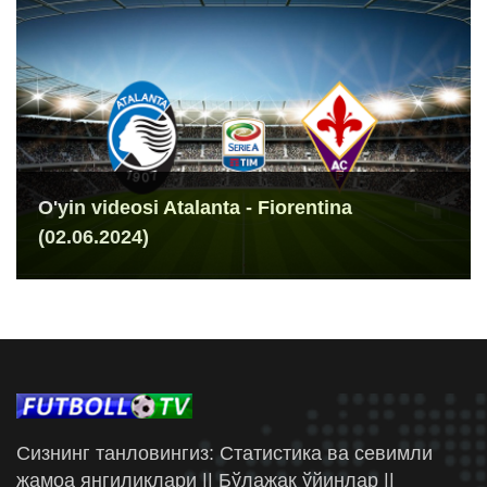
O'yin videosi Atalanta - Fiorentina
(02.06.2024)
Сизнинг танловингиз: Статистика ва севимли
жамоа янгиликлари || Бўлажак ўйинлар ||