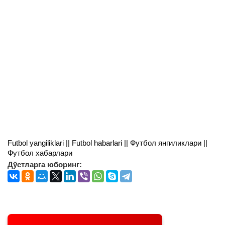
Futbol yangiliklari || Futbol habarlari || Футбол янгиликлари ||
Футбол хабарлари
Дўстларга юборинг: