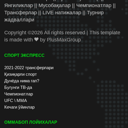
Янгиликлар || Мусобақалар || Чемпионатлар ||
Трансферлар || LIVE натижалар || Турнир
жадваллари
Copyright ©
2026 All rights reserved | This template
is made with
by
PlusMaxGroup
СПОРТ ЭКСПРЕСС
2021-2022 трансферлари
Қизиқарли спорт
Дунёда нима гап?
Бугунги ТВ-да
Чемпионатлар
UFC \ ММА
Кечаги ўйинлар
ОММАБОП ЛОЙИХАЛАР