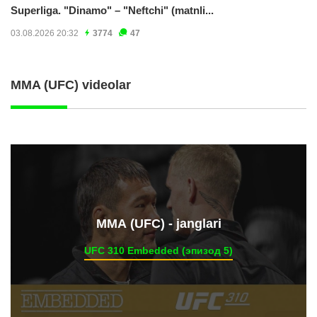
Superliga. "Dinamo" – "Neftchi" (matnli...
03.08.2026 20:32
3774
47
MMA (UFC) videolar
ММА (UFC) - janglari
UFC 310 Embedded (эпизод 5)