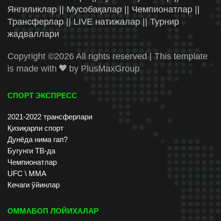
Янгиликлар || Мусобақалар || Чемпионатлар ||
Трансферлар || LIVE натижалар || Турнир
жадваллари
Copyright ©
2026 All rights reserved | This template
is made with
by
PlusMaxGroup
СПОРТ ЭКСПРЕСС
2021-2022 трансферлари
Қизиқарли спорт
Дунёда нима гап?
Бугунги ТВ-да
Чемпионатлар
UFC \ ММА
Кечаги ўйинлар
ОММАБОП ЛОЙИХАЛАР