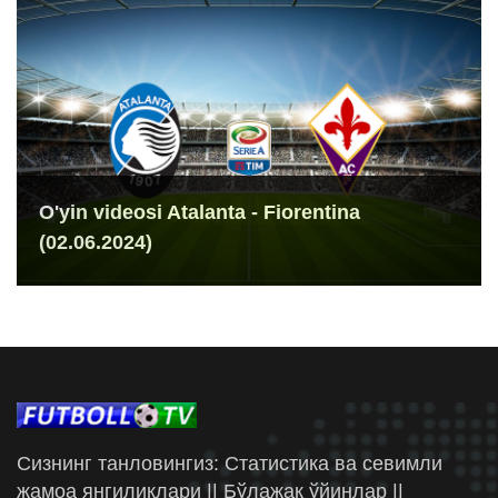
O'yin videosi Atalanta - Fiorentina
(02.06.2024)
Сизнинг танловингиз: Статистика ва севимли
жамоа янгиликлари || Бўлажак ўйинлар ||