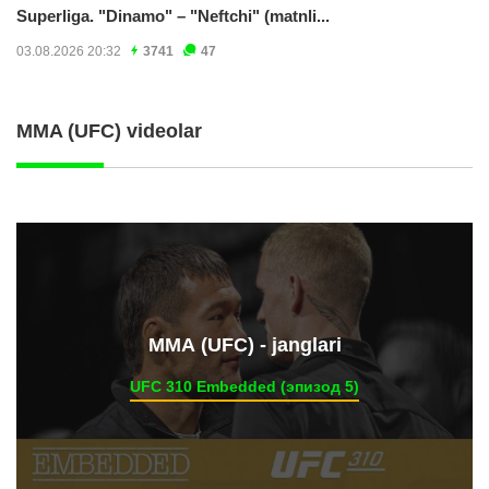
Superliga. "Dinamo" – "Neftchi" (matnli...
03.08.2026 20:32
3741
47
MMA (UFC) videolar
ММА (UFC) - janglari
UFC 310 Embedded (эпизод 5)