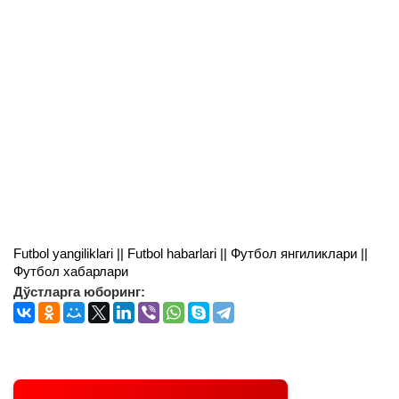
Futbol yangiliklari || Futbol habarlari || Футбол янгиликлари ||
Футбол хабарлари
Дўстларга юборинг: