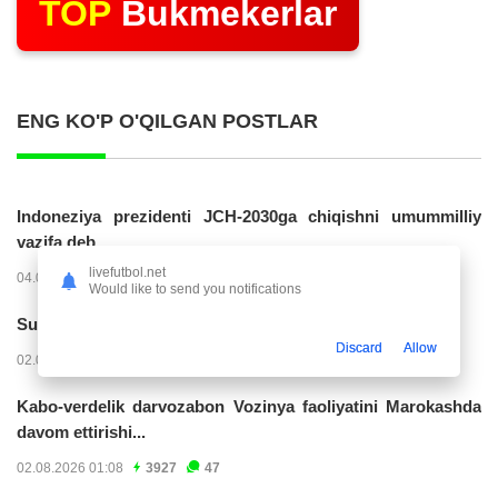
TOP
Bukmekerlar
ENG KO'P O'QILGAN POSTLAR
Indoneziya prezidenti JCH-2030ga chiqishni umummilliy
vazifa deb...
livefutbol.net
04.08.2026 02:11
14256
47
Would like to send you notifications
Superliga. “Buxoro” - “Lokomotiv”...
Discard
Allow
02.08.2026 03:08
7180
47
Kabo-verdelik darvozabon Vozinya faoliyatini Marokashda
davom ettirishi...
02.08.2026 01:08
3927
47