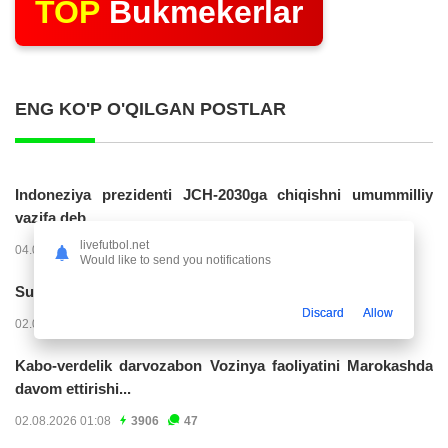
TOP
Bukmekerlar
ENG KO'P O'QILGAN POSTLAR
Indoneziya prezidenti JCH-2030ga chiqishni umummilliy
vazifa deb...
livefutbol.net
04.08.2026 02:11
14223
47
Would like to send you notifications
Superliga. “Buxoro” - “Lokomotiv”...
Discard
Allow
02.08.2026 03:08
7162
47
Kabo-verdelik darvozabon Vozinya faoliyatini Marokashda
davom ettirishi...
02.08.2026 01:08
3906
47