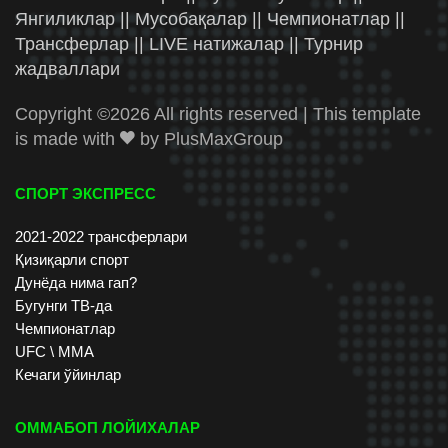
Янгиликлар || Мусобақалар || Чемпионатлар ||
Трансферлар || LIVE натижалар || Турнир
жадваллари
Copyright ©
2026 All rights reserved | This template
is made with
by
PlusMaxGroup
СПОРТ ЭКСПРЕСС
2021-2022 трансферлари
Қизиқарли спорт
Дунёда нима гап?
Бугунги ТВ-да
Чемпионатлар
UFC \ ММА
Кечаги ўйинлар
ОММАБОП ЛОЙИХАЛАР