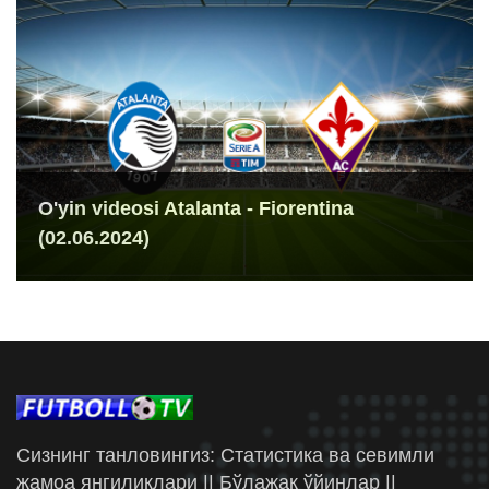
O'yin videosi Atalanta - Fiorentina
(02.06.2024)
Сизнинг танловингиз: Статистика ва севимли
жамоа янгиликлари || Бўлажак ўйинлар ||