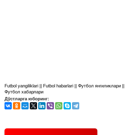
Futbol yangiliklari || Futbol habarlari || Футбол янгиликлари ||
Футбол хабарлари
Дўстларга юборинг: