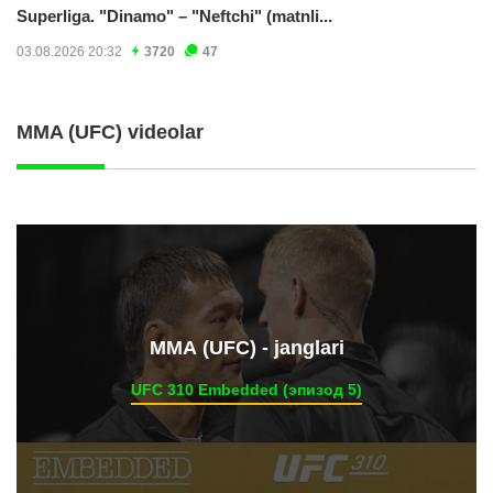
Superliga. "Dinamo" – "Neftchi" (matnli...
03.08.2026 20:32
3720
47
MMA (UFC) videolar
ММА (UFC) - janglari
UFC 310 Embedded (эпизод 5)