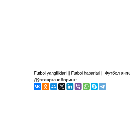
Futbol yangiliklari || Futbol habarlari || Футбол 
Дўстларга юборинг: