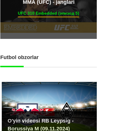
ММА (UFC) - janglari
UFC 310 Embedded (эпизод 5)
Futbol obzorlar
O'yin videosi RB Leypsig -
Borussiya M (09.11.2024)