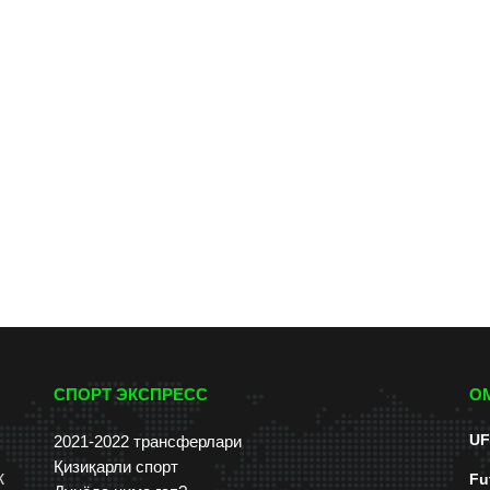
СПОРТ ЭКСПРЕСС
О
UF
2021-2022 трансферлари
Қизиқарли спорт
к
Fu