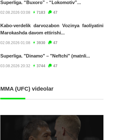
Superliga. “Buxoro” - “Lokomotiv”...
02.08.2026 03:08
7183
47
Kabo-verdelik darvozabon Vozinya faoliyatini
Marokashda davom ettirishi...
02.08.2026 01:08
3930
47
Superliga. "Dinamo" – "Neftchi" (matnli...
03.08.2026 20:32
3744
47
MMA (UFC) videolar