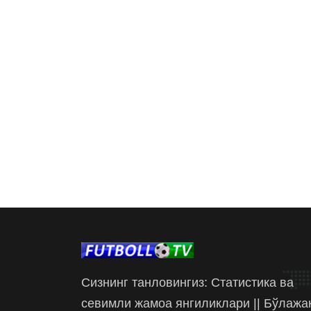
Сизнинг танловингиз: Статистика ва
севимли жамоа янгиликлари || Бўлажа