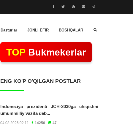
 Dasturlar
JONLI EFIR
BOSHQALAR
TOP
Bukmekerlar
ENG KO'P O'QILGAN POSTLAR
Indoneziya prezidenti JCH-2030ga chiqishni
umummilliy vazifa deb...
04.08.2026 02:11
14256
47