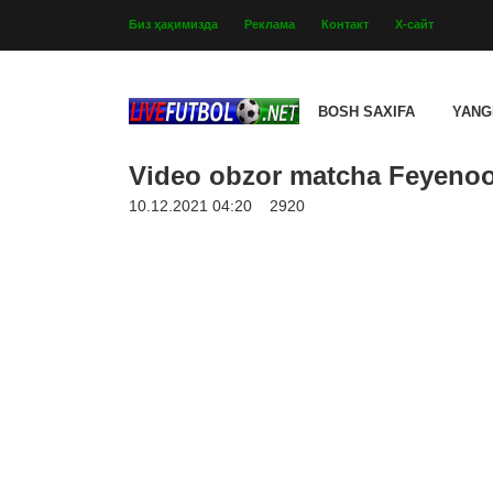
Биз ҳақимизда
Реклама
Контакт
Х-сайт
BOSH SAXIFA
YANG
Video obzor matcha Feyenoor
10.12.2021 04:20
2920