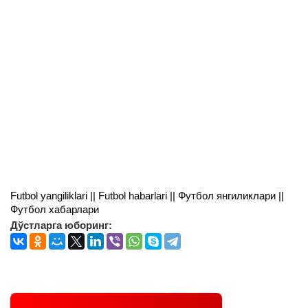
Futbol yangiliklari || Futbol habarlari || Футбол янгиликлари ||
Футбол хабарлари
Дўстларга юборинг: