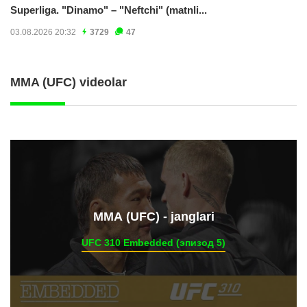
Superliga. "Dinamo" – "Neftchi" (matnli...
03.08.2026 20:32
3729
47
MMA (UFC) videolar
ММА (UFC) - janglari
UFC 310 Embedded (эпизод 5)