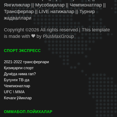
Янгиликлар || Мусобақалар || Чемпионатлар ||
Трансферлар || LIVE натижалар || Турнир
жадваллари
Copyright ©
2026 All rights reserved | This template
is made with
by
PlusMaxGroup
СПОРТ ЭКСПРЕСС
2021-2022 трансферлари
Қизиқарли спорт
Дунёда нима гап?
Бугунги ТВ-да
Чемпионатлар
UFC \ ММА
Кечаги ўйинлар
ОММАБОП ЛОЙИХАЛАР