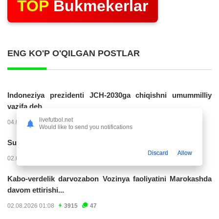
TOP
Bukmekerlar
ENG KO'P O'QILGAN POSTLAR
Indoneziya prezidenti JCH-2030ga chiqishni umummilliy
vazifa deb...
livefutbol.net
04.08.2026 02:11
14238
47
Would like to send you notifications
Superliga. “Buxoro” - “Lokomotiv”...
Discard
Allow
02.08.2026 03:08
7177
47
Kabo-verdelik darvozabon Vozinya faoliyatini Marokashda
davom ettirishi...
02.08.2026 01:08
3915
47