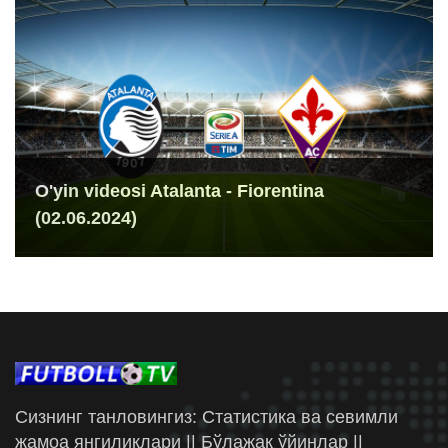
O'yin videosi Atalanta - Fiorentina
(02.06.2024)
Сизнинг танловингиз: Статистика ва севимли
жамоа янгиликлари || Бўлажак ўйинлар ||