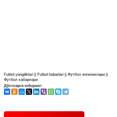
Futbol yangiliklari || Futbol habarlari || Футбол янгиликлари ||
Футбол хабарлари
Дўстларга юборинг: