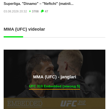
Superliga. "Dinamo" – "Neftchi" (matnli...
03.08.2026 20:32
3708
47
MMA (UFC) videolar
ММА (UFC) - janglari
UFC 310 Embedded (эпизод 5)