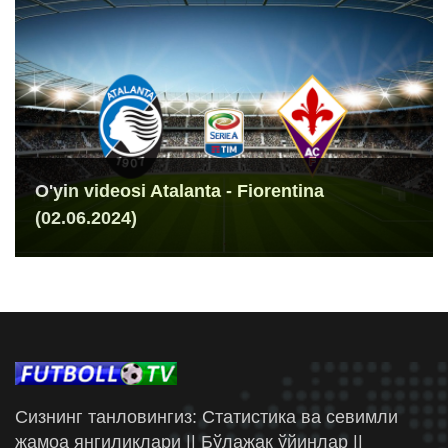
O'yin videosi Atalanta - Fiorentina
(02.06.2024)
Сизнинг танловингиз: Статистика ва севимли
жамоа янгиликлари || Бўлажак ўйинлар ||