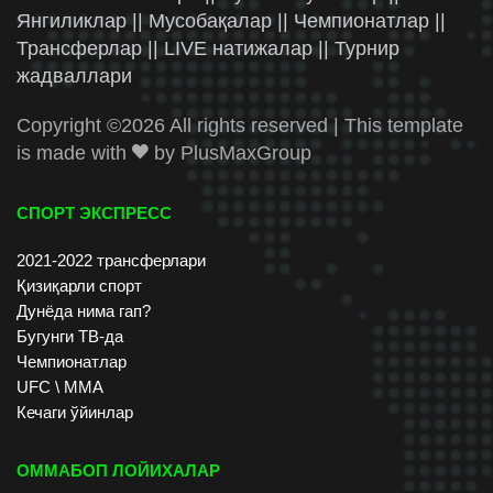
Янгиликлар || Мусобақалар || Чемпионатлар ||
Трансферлар || LIVE натижалар || Турнир
жадваллари
Copyright ©
2026 All rights reserved | This template
is made with
by
PlusMaxGroup
СПОРТ ЭКСПРЕСС
2021-2022 трансферлари
Қизиқарли спорт
Дунёда нима гап?
Бугунги ТВ-да
Чемпионатлар
UFC \ ММА
Кечаги ўйинлар
ОММАБОП ЛОЙИХАЛАР