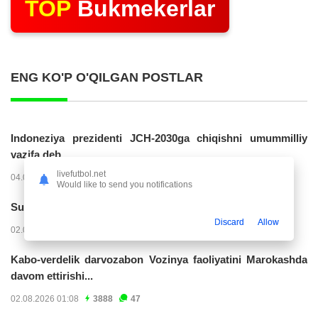
TOP
Bukmekerlar
ENG KO'P O'QILGAN POSTLAR
Indoneziya prezidenti JCH-2030ga chiqishni umummilliy
vazifa deb...
livefutbol.net
04.08.2026 02:11
14208
47
Would like to send you notifications
Superliga. “Buxoro” - “Lokomotiv”...
Discard
Allow
02.08.2026 03:08
7144
47
Kabo-verdelik darvozabon Vozinya faoliyatini Marokashda
davom ettirishi...
02.08.2026 01:08
3888
47