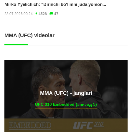
Mirko Yyelichich: "Birinchi bo'limni juda yomon...
28.07.2026 00:24
4528
47
MMA (UFC) videolar
ММА (UFC) - janglari
UFC 310 Embedded (эпизод 5)