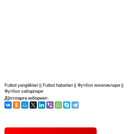
Futbol yangiliklari || Futbol habarlari || Футбол янгиликлари ||
Футбол хабарлари
Дўстларга юборинг: