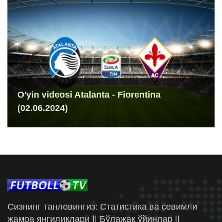
O'yin videosi Atalanta - Fiorentina
(02.06.2024)
Сизнинг танловингиз: Статистика ва севимли
жамоа янгиликлари || Бўлажак ўйинлар ||