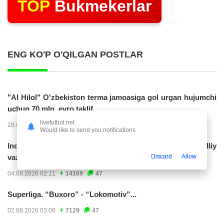
TOP
Bukmekerlar
ENG KO'P O'QILGAN POSTLAR
"Al Hilol" O'zbekiston terma jamoasiga gol urgan hujumchi
uchun 70 mln. evro taklif...
livefutbol.net
28.07.2026 01:56
17306
47
Would like to send you notifications
Indoneziya prezidenti JCH-2030ga chiqishni umummilliy
Discard
Allow
vazifa deb...
04.08.2026 02:11
14169
47
Superliga. “Buxoro” - “Lokomotiv”...
02.08.2026 03:08
7129
47