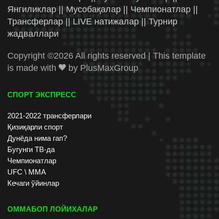
Янгиликлар || Мусобақалар || Чемпионатлар ||
Трансферлар || LIVE натижалар || Турнир
жадваллари
Copyright ©
2026 All rights reserved | This template
is made with
by
PlusMaxGroup
СПОРТ ЭКСПРЕСС
2021-2022 трансферлари
Қизиқарли спорт
Дунёда нима гап?
Бугунги ТВ-да
Чемпионатлар
UFC \ ММА
Кечаги ўйинлар
ОММАБОП ЛОЙИХАЛАР