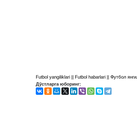
Futbol yangiliklari || Futbol habarlari || Футбол 
Дўстларга юборинг: