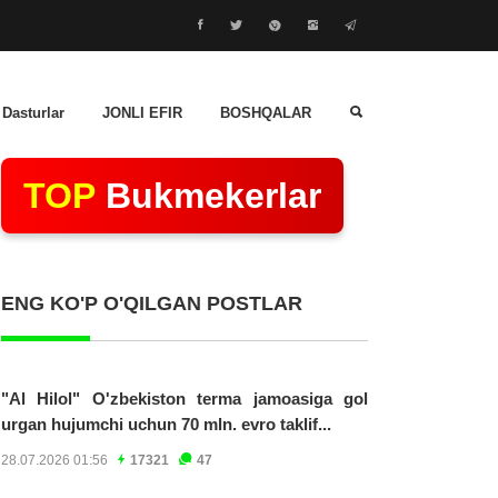
 Dasturlar
JONLI EFIR
BOSHQALAR
TOP
Bukmekerlar
ENG KO'P O'QILGAN POSTLAR
"Al Hilol" O'zbekiston terma jamoasiga gol
urgan hujumchi uchun 70 mln. evro taklif...
28.07.2026 01:56
17321
47