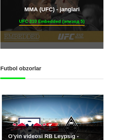
ММА (UFC) - janglari
UFC 310 Embedded (эпизод 5)
Futbol obzorlar
O'yin videosi RB Leypsig -