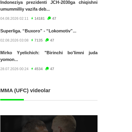
Indoneziya prezidenti JCH-2030ga chiqishni
umummilliy vazifa deb...
04.08.2026 02:11
14181
47
Superliga. “Buxoro” - “Lokomotiv”...
02.08.2026 03:08
7135
47
Mirko Yyelichich: "Birinchi bo'limni juda
yomon...
28.07.2026 00:24
4534
47
MMA (UFC) videolar