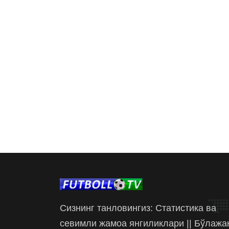
Сизнинг танловингиз: Статистика ва
севимли жамоа янгиликлари || Бўлажа