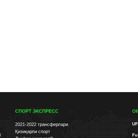
СПОРТ ЭКСПРЕСС
О
UF
2021-2022 трансферлари
Қизиқарли спорт
к
Fu