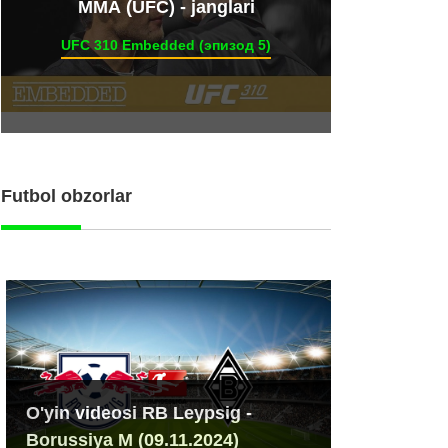
ММА (UFC) - janglari
UFC 310 Embedded (эпизод 5)
Futbol obzorlar
O'yin videosi RB Leypsig -
Borussiya M (09.11.2024)