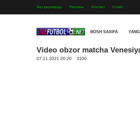
Биз ҳақимизда
Реклама
Контакт
Х-сайт
BOSH SAXIFA
YANG
Video obzor matcha Venesiya
07.11.2021 20:20
3100