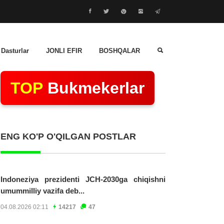
 Dasturlar
JONLI EFIR
BOSHQALAR
TOP
Bukmekerlar
ENG KO'P O'QILGAN POSTLAR
Indoneziya prezidenti JCH-2030ga chiqishni
umummilliy vazifa deb...
04.08.2026 02:11
14217
47