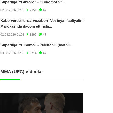
Superliga. “Buxoro” - “Lokomotiv”...
02.08.2026 03:08
7150
47
Kabo-verdelik darvozabon Vozinya faoliyatini
Marokashda davom ettirishi...
02.08.2026 01:08
3897
47
Superliga. "Dinamo" – "Neftchi" (matnli...
03.08.2026 20:32
3714
47
MMA (UFC) videolar