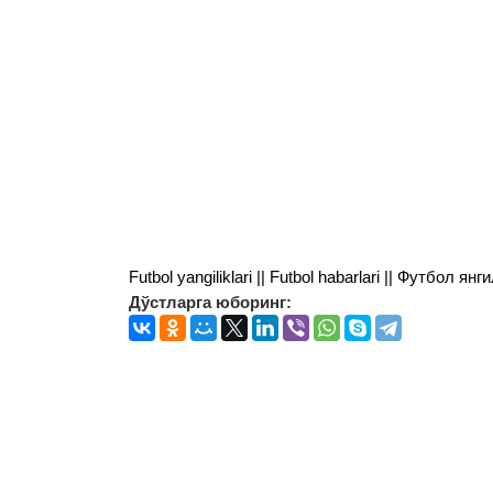
Futbol yangiliklari || Futbol habarlari || Футбол 
Дўстларга юборинг: