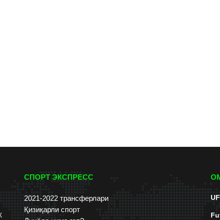
СПОРТ ЭКСПРЕСС
О
UF
2021-2022 трансферлари
Қизиқарли спорт
к
Fu