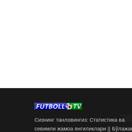
Сизнинг танловингиз: Статистика ва
севимли жамоа янгиликлари || Бўлажа