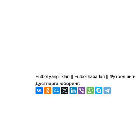
Futbol yangiliklari || Futbol habarlari || Футбол 
Дўстларга юборинг: