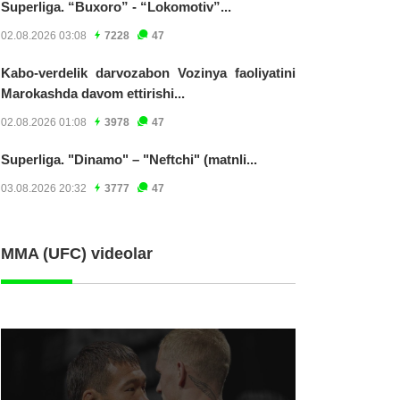
Superliga. “Buxoro” - “Lokomotiv”...
02.08.2026 03:08
7228
47
Kabo-verdelik darvozabon Vozinya faoliyatini
Marokashda davom ettirishi...
02.08.2026 01:08
3978
47
Superliga. "Dinamo" – "Neftchi" (matnli...
03.08.2026 20:32
3777
47
MMA (UFC) videolar