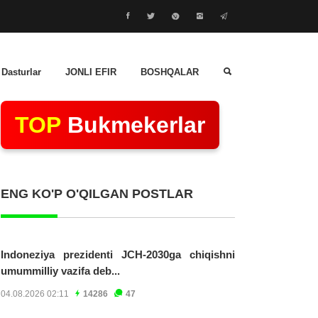
 Dasturlar
JONLI EFIR
BOSHQALAR
TOP
Bukmekerlar
ENG KO'P O'QILGAN POSTLAR
Indoneziya prezidenti JCH-2030ga chiqishni
umummilliy vazifa deb...
04.08.2026 02:11
14286
47