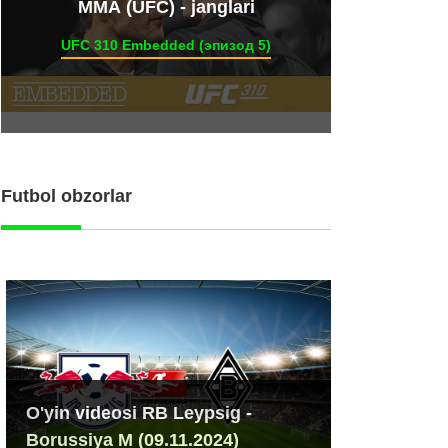
ММА (UFC) - janglari
UFC 310 Embedded (эпизод 5)
Futbol obzorlar
O'yin videosi RB Leypsig -
Borussiya M (09.11.2024)