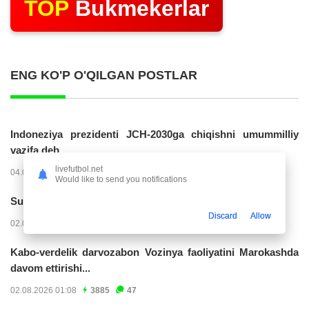
TOP
Bukmekerlar
ENG KO'P O'QILGAN POSTLAR
Indoneziya prezidenti JCH-2030ga chiqishni umummilliy
vazifa deb...
livefutbol.net
04.08.2026 02:11
14205
47
Would like to send you notifications
Superliga. “Buxoro” - “Lokomotiv”...
Discard
Allow
02.08.2026 03:08
7144
47
Kabo-verdelik darvozabon Vozinya faoliyatini Marokashda
davom ettirishi...
02.08.2026 01:08
3885
47