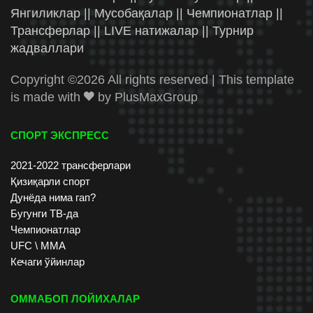
Янгиликлар || Мусобақалар || Чемпионатлар ||
Трансферлар || LIVE натижалар || Турнир
жадваллари
Copyright ©
2026 All rights reserved | This template
is made with
by
PlusMaxGroup
СПОРТ ЭКСПРЕСС
2021-2022 трансферлари
Қизиқарли спорт
Дунёда нима гап?
Бугунги ТВ-да
Чемпионатлар
UFC \ ММА
Кечаги ўйинлар
ОММАБОП ЛОЙИХАЛАР