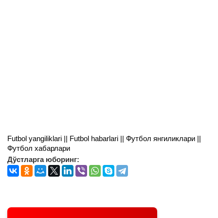
Futbol yangiliklari || Futbol habarlari || Футбол янгиликлари ||
Футбол хабарлари
Дўстларга юборинг: