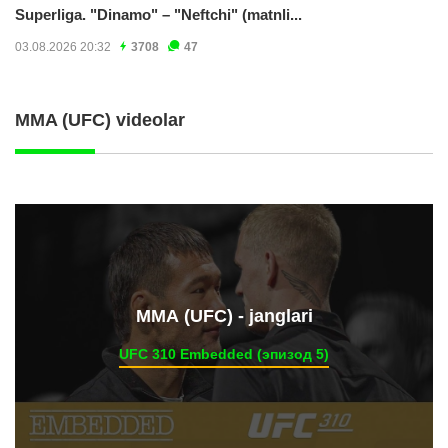
Superliga. "Dinamo" – "Neftchi" (matnli...
03.08.2026 20:32
3708
47
MMA (UFC) videolar
ММА (UFC) - janglari
UFC 310 Embedded (эпизод 5)