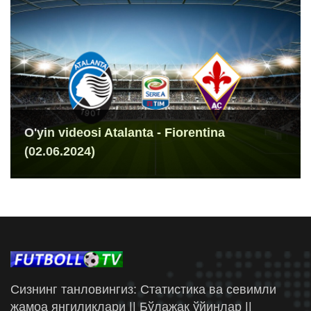
O'yin videosi Atalanta - Fiorentina
(02.06.2024)
Сизнинг танловингиз: Статистика ва севимли
жамоа янгиликлари || Бўлажак ўйинлар ||