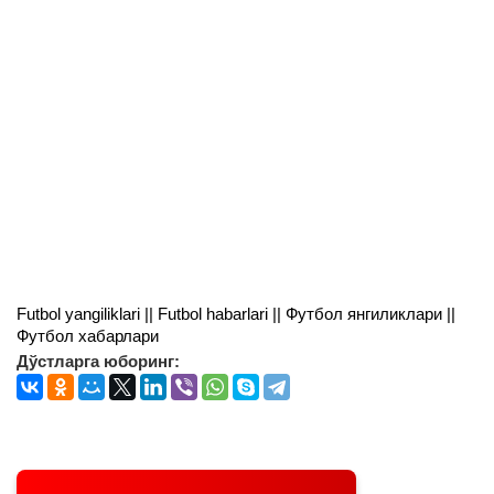
Futbol yangiliklari || Futbol habarlari || Футбол янгиликлари ||
Футбол хабарлари
Дўстларга юборинг: