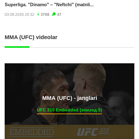
Superliga. "Dinamo" – "Neftchi" (matnli...
03.08.2026 20:32
3708
47
MMA (UFC) videolar
ММА (UFC) - janglari
UFC 310 Embedded (эпизод 5)