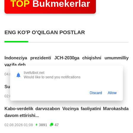
TOP
Bukmekerlar
ENG KO'P O'QILGAN POSTLAR
Indoneziya prezidenti JCH-2030ga chiqishni umummilliy
vazifa deb...
livefutbol.net
04.08.2026 02:11
14208
47
Would like to send you notifications
Superliga. “Buxoro” - “Lokomotiv”...
Discard
Allow
02.08.2026 03:08
7147
47
Kabo-verdelik darvozabon Vozinya faoliyatini Marokashda
davom ettirishi...
02.08.2026 01:08
3891
47