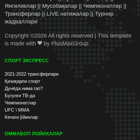
Янгиликлар || Мусобақалар || Чемпионатлар ||
Трансферлар || LIVE натижалар || Турнир
жадваллари
Copyright ©
2026 All rights reserved | This template
is made with
by
PlusMaxGroup
СПОРТ ЭКСПРЕСС
2021-2022 трансферлари
Қизиқарли спорт
Дунёда нима гап?
Бугунги ТВ-да
Чемпионатлар
UFC \ ММА
Кечаги ўйинлар
ОММАБОП ЛОЙИХАЛАР