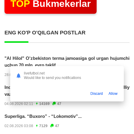
TOP
Bukmekerlar
ENG KO'P O'QILGAN POSTLAR
"Al Hilol" O'zbekiston terma jamoasiga gol urgan hujumchi
uchun 70 mln. evro taklif...
livefutbol.net
28.07.2026 01:56
17306
47
Would like to send you notifications
Indoneziya prezidenti JCH-2030ga chiqishni umummilliy
Discard
Allow
vazifa deb...
04.08.2026 02:11
14169
47
Superliga. “Buxoro” - “Lokomotiv”...
02.08.2026 03:08
7129
47