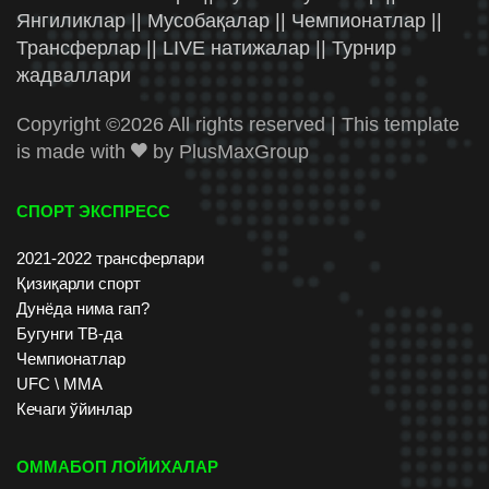
Янгиликлар || Мусобақалар || Чемпионатлар ||
Трансферлар || LIVE натижалар || Турнир
жадваллари
Copyright ©
2026 All rights reserved | This template
is made with
by
PlusMaxGroup
СПОРТ ЭКСПРЕСС
2021-2022 трансферлари
Қизиқарли спорт
Дунёда нима гап?
Бугунги ТВ-да
Чемпионатлар
UFC \ ММА
Кечаги ўйинлар
ОММАБОП ЛОЙИХАЛАР