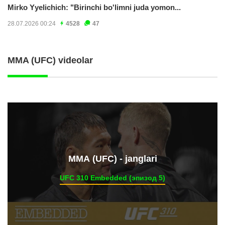
Mirko Yyelichich: "Birinchi bo'limni juda yomon...
28.07.2026 00:24
4528
47
MMA (UFC) videolar
ММА (UFC) - janglari
UFC 310 Embedded (эпизод 5)