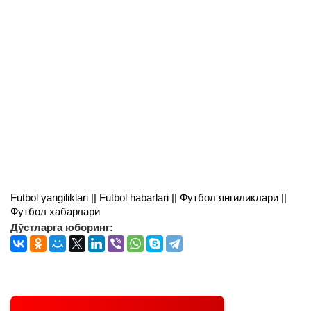
Futbol yangiliklari || Futbol habarlari || Футбол янгиликлари ||
Футбол хабарлари
Дўстларга юборинг: