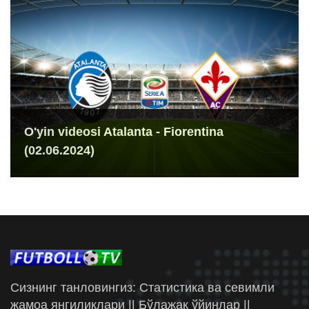
O'yin videosi Atalanta - Fiorentina
(02.06.2024)
Сизнинг танловингиз: Статистика ва севимли
жамоа янгиликлари || Бўлажак ўйинлар ||