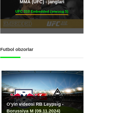
ММА (UFC) - janglari
UFC 310 Embedded (эпизод 5)
Futbol obzorlar
O'yin videosi RB Leypsig -
Borussiya M (09.11.2024)