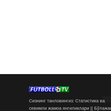
Сизнинг танловингиз: Статистика ва
севимли жамоа янгиликлари || Бўлажа