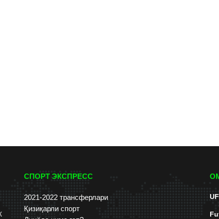
СПОРТ ЭКСПРЕСС
О
UF
2021-2022 трансферлари
Қизиқарли спорт
к
Fu