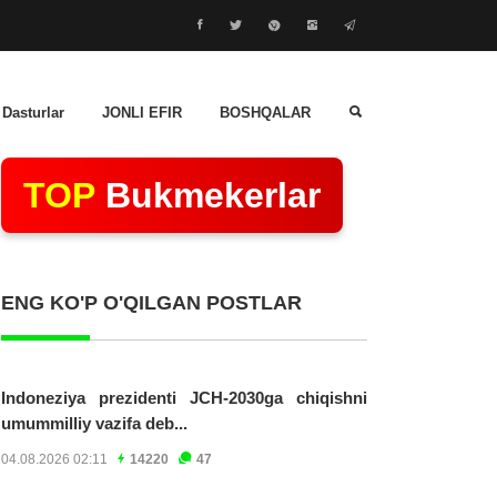
 Dasturlar
JONLI EFIR
BOSHQALAR
TOP
Bukmekerlar
ENG KO'P O'QILGAN POSTLAR
Indoneziya prezidenti JCH-2030ga chiqishni
umummilliy vazifa deb...
04.08.2026 02:11
14220
47