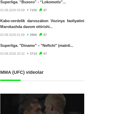
Superliga. “Buxoro” - “Lokomotiv”...
02.08.2026 03:08
7150
47
Kabo-verdelik darvozabon Vozinya faoliyatini
Marokashda davom ettirishi...
02.08.2026 01:08
3900
47
Superliga. "Dinamo" – "Neftchi" (matnli...
03.08.2026 20:32
3714
47
MMA (UFC) videolar