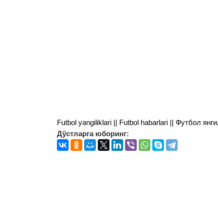
Futbol yangiliklari || Futbol habarlari || Футбол 
Дўстларга юборинг: