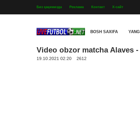
Биз ҳақимизда
Реклама
Контакт
Х-сайт
BOSH SAXIFA
YANG
Video obzor matcha Alaves - 
19.10.2021 02:20
2612