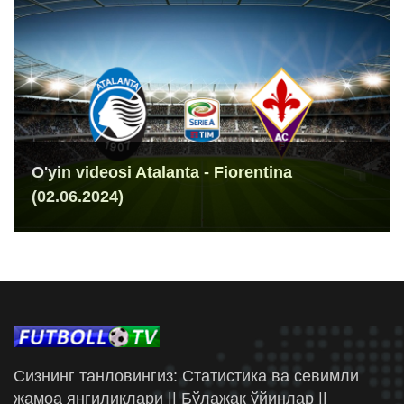
O'yin videosi Atalanta - Fiorentina
(02.06.2024)
Сизнинг танловингиз: Статистика ва севимли
жамоа янгиликлари || Бўлажак ўйинлар ||