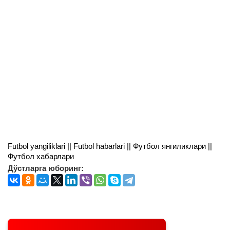
Futbol yangiliklari || Futbol habarlari || Футбол янгиликлари ||
Футбол хабарлари
Дўстларга юборинг: