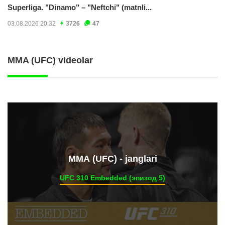
Superliga. "Dinamo" – "Neftchi" (matnli...
03.08.2026 20:32
3726
47
MMA (UFC) videolar
ММА (UFC) - janglari
UFC 310 Embedded (эпизод 5)