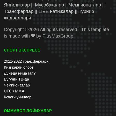
Янгиликлар || Мусобақалар || Чемпионатлар ||
Трансферлар || LIVE натижалар || Турнир
жадваллари
Copyright ©
2026 All rights reserved | This template
is made with
by
PlusMaxGroup
СПОРТ ЭКСПРЕСС
2021-2022 трансферлари
Қизиқарли спорт
Дунёда нима гап?
Бугунги ТВ-да
Чемпионатлар
UFC \ ММА
Кечаги ўйинлар
ОММАБОП ЛОЙИХАЛАР