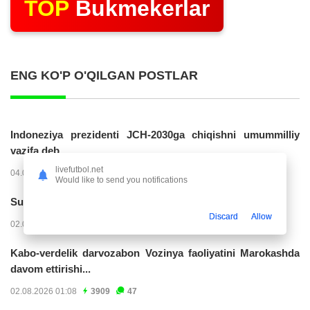
TOP
Bukmekerlar
ENG KO'P O'QILGAN POSTLAR
Indoneziya prezidenti JCH-2030ga chiqishni umummilliy
vazifa deb...
livefutbol.net
04.08.2026 02:11
14223
47
Would like to send you notifications
Superliga. “Buxoro” - “Lokomotiv”...
Discard
Allow
02.08.2026 03:08
7162
47
Kabo-verdelik darvozabon Vozinya faoliyatini Marokashda
davom ettirishi...
02.08.2026 01:08
3909
47