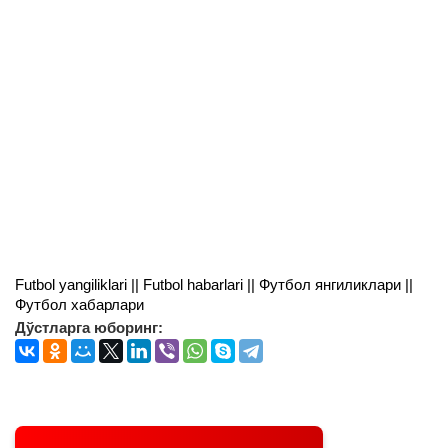
Futbol yangiliklari || Futbol habarlari || Футбол янгиликлари ||
Футбол хабарлари
Дўстларга юборинг: