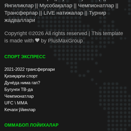
Янгиликлар || Мусобақалар || Чемпионатлар ||
Трансферлар || LIVE натижалар || Турнир
жадваллари
Copyright ©
2026 All rights reserved | This template
is made with
by
PlusMaxGroup
СПОРТ ЭКСПРЕСС
2021-2022 трансферлари
Қизиқарли спорт
Дунёда нима гап?
Бугунги ТВ-да
Чемпионатлар
UFC \ ММА
Кечаги ўйинлар
ОММАБОП ЛОЙИХАЛАР