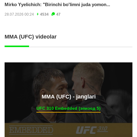
Mirko Yyelichich: "Birinchi bo'limni juda yomon...
28.07.2026 00:24
4534
47
MMA (UFC) videolar
ММА (UFC) - janglari
UFC 310 Embedded (эпизод 5)