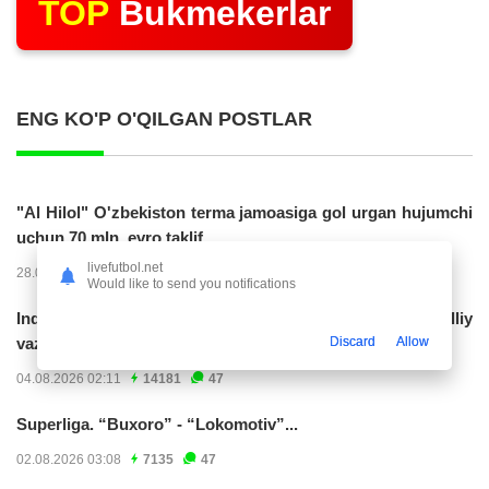
TOP
Bukmekerlar
ENG KO'P O'QILGAN POSTLAR
"Al Hilol" O'zbekiston terma jamoasiga gol urgan hujumchi
uchun 70 mln. evro taklif...
livefutbol.net
28.07.2026 01:56
17321
47
Would like to send you notifications
Indoneziya prezidenti JCH-2030ga chiqishni umummilliy
Discard
Allow
vazifa deb...
04.08.2026 02:11
14181
47
Superliga. “Buxoro” - “Lokomotiv”...
02.08.2026 03:08
7135
47