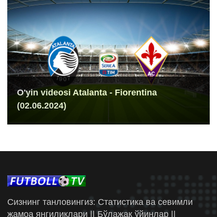
O'yin videosi Atalanta - Fiorentina
(02.06.2024)
Сизнинг танловингиз: Статистика ва севимли
жамоа янгиликлари || Бўлажак ўйинлар ||