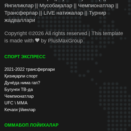
Янгиликлар || Мусобақалар || Чемпионатлар ||
Трансферлар || LIVE натижалар || Турнир
жадваллари
Copyright ©
2026 All rights reserved | This template
is made with
by
PlusMaxGroup
СПОРТ ЭКСПРЕСС
2021-2022 трансферлари
Қизиқарли спорт
Дунёда нима гап?
Бугунги ТВ-да
Чемпионатлар
UFC \ ММА
Кечаги ўйинлар
ОММАБОП ЛОЙИХАЛАР