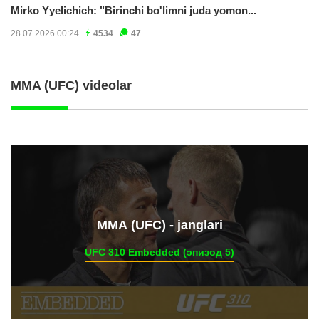
Mirko Yyelichich: "Birinchi bo'limni juda yomon...
28.07.2026 00:24
4534
47
MMA (UFC) videolar
ММА (UFC) - janglari
UFC 310 Embedded (эпизод 5)