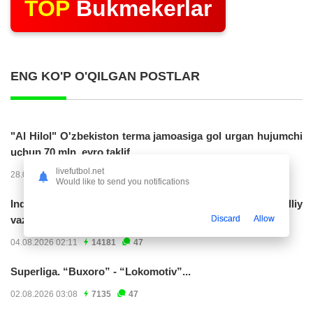
TOP
Bukmekerlar
ENG KO'P O'QILGAN POSTLAR
"Al Hilol" O'zbekiston terma jamoasiga gol urgan hujumchi
uchun 70 mln. evro taklif...
livefutbol.net
28.07.2026 01:56
17321
47
Would like to send you notifications
Indoneziya prezidenti JCH-2030ga chiqishni umummilliy
Discard
Allow
vazifa deb...
04.08.2026 02:11
14181
47
Superliga. “Buxoro” - “Lokomotiv”...
02.08.2026 03:08
7135
47