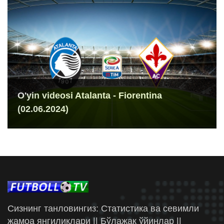
O'yin videosi Atalanta - Fiorentina
(02.06.2024)
Сизнинг танловингиз: Статистика ва севимли
жамоа янгиликлари || Бўлажак ўйинлар ||