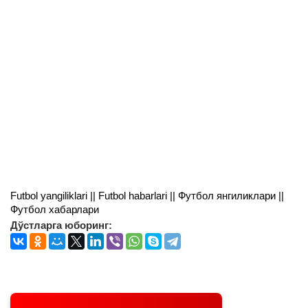
Futbol yangiliklari || Futbol habarlari || Футбол янгиликлари ||
Футбол хабарлари
Дўстларга юборинг: