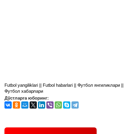
Futbol yangiliklari || Futbol habarlari || Футбол янгиликлари ||
Футбол хабарлари
Дўстларга юборинг: