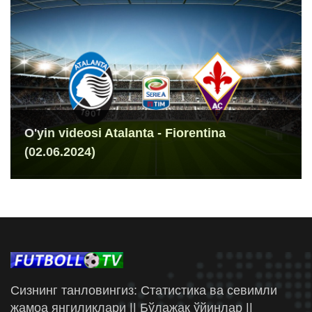
O'yin videosi Atalanta - Fiorentina
(02.06.2024)
Сизнинг танловингиз: Статистика ва севимли
жамоа янгиликлари || Бўлажак ўйинлар ||