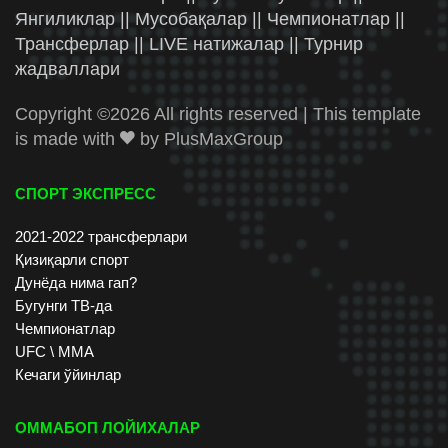
Янгиликлар || Мусобақалар || Чемпионатлар ||
Трансферлар || LIVE натижалар || Турнир
жадваллари
Copyright ©
2026 All rights reserved | This template
is made with
by
PlusMaxGroup
СПОРТ ЭКСПРЕСС
2021-2022 трансферлари
Қизиқарли спорт
Дунёда нима гап?
Бугунги ТВ-да
Чемпионатлар
UFC \ ММА
Кечаги ўйинлар
ОММАБОП ЛОЙИХАЛАР