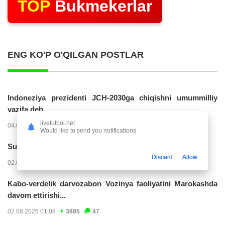
TOP
Bukmekerlar
ENG KO'P O'QILGAN POSTLAR
Indoneziya prezidenti JCH-2030ga chiqishni umummilliy
vazifa deb...
livefutbol.net
04.08.2026 02:11
14202
47
Would like to send you notifications
Superliga. “Buxoro” - “Lokomotiv”...
Discard
Allow
02.08.2026 03:08
7144
47
Kabo-verdelik darvozabon Vozinya faoliyatini Marokashda
davom ettirishi...
02.08.2026 01:08
3885
47