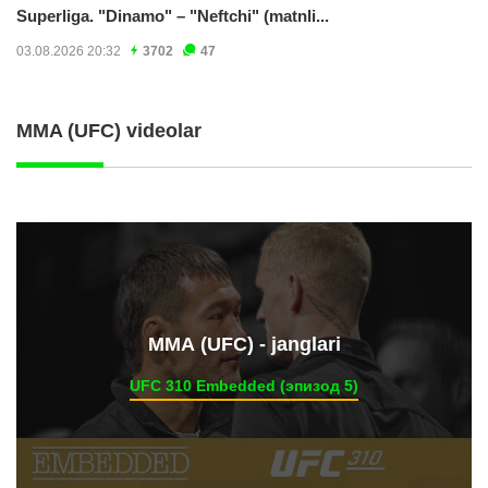
Superliga. "Dinamo" – "Neftchi" (matnli...
03.08.2026 20:32
3702
47
MMA (UFC) videolar
ММА (UFC) - janglari
UFC 310 Embedded (эпизод 5)