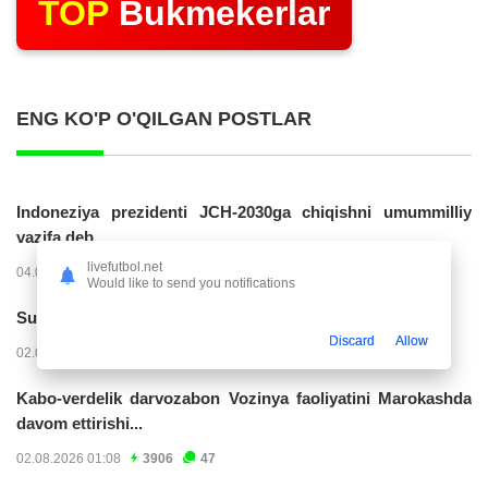
TOP
Bukmekerlar
ENG KO'P O'QILGAN POSTLAR
Indoneziya prezidenti JCH-2030ga chiqishni umummilliy
vazifa deb...
livefutbol.net
04.08.2026 02:11
14223
47
Would like to send you notifications
Superliga. “Buxoro” - “Lokomotiv”...
Discard
Allow
02.08.2026 03:08
7162
47
Kabo-verdelik darvozabon Vozinya faoliyatini Marokashda
davom ettirishi...
02.08.2026 01:08
3906
47