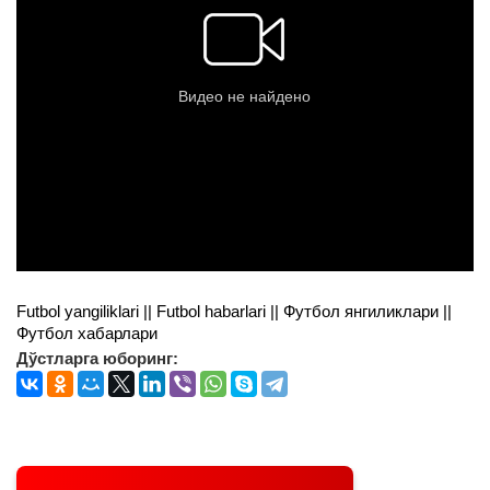
Futbol yangiliklari || Futbol habarlari || Футбол янгиликлари ||
Футбол хабарлари
Дўстларга юборинг: