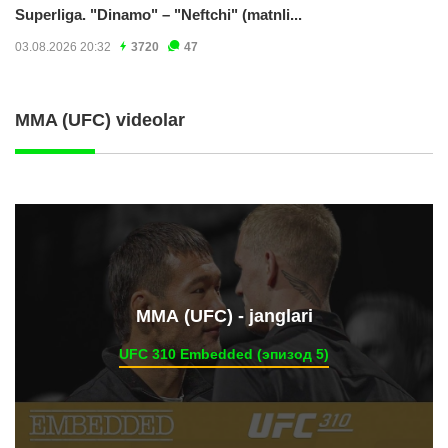
Superliga. "Dinamo" – "Neftchi" (matnli...
03.08.2026 20:32
3720
47
MMA (UFC) videolar
ММА (UFC) - janglari
UFC 310 Embedded (эпизод 5)