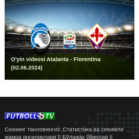
O'yin videosi Atalanta - Fiorentina
(02.06.2024)
Сизнинг танловингиз: Статистика ва севимли
жамоа янгиликлари || Бўлажак ўйинлар ||