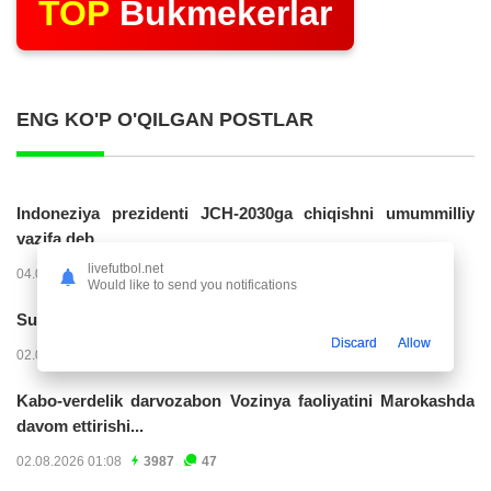
TOP
Bukmekerlar
ENG KO'P O'QILGAN POSTLAR
Indoneziya prezidenti JCH-2030ga chiqishni umummilliy
vazifa deb...
livefutbol.net
04.08.2026 02:11
14289
47
Would like to send you notifications
Superliga. “Buxoro” - “Lokomotiv”...
Discard
Allow
02.08.2026 03:08
7240
47
Kabo-verdelik darvozabon Vozinya faoliyatini Marokashda
davom ettirishi...
02.08.2026 01:08
3987
47