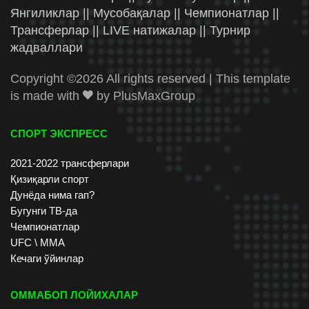
Янгиликлар || Мусобақалар || Чемпионатлар ||
Трансферлар || LIVE натижалар || Турнир
жадваллари
Copyright ©
2026 All rights reserved | This template
is made with
by
PlusMaxGroup
СПОРТ ЭКСПРЕСС
2021-2022 трансферлари
Қизиқарли спорт
Дунёда нима гап?
Бугунги ТВ-да
Чемпионатлар
UFC \ ММА
Кечаги ўйинлар
ОММАБОП ЛОЙИХАЛАР