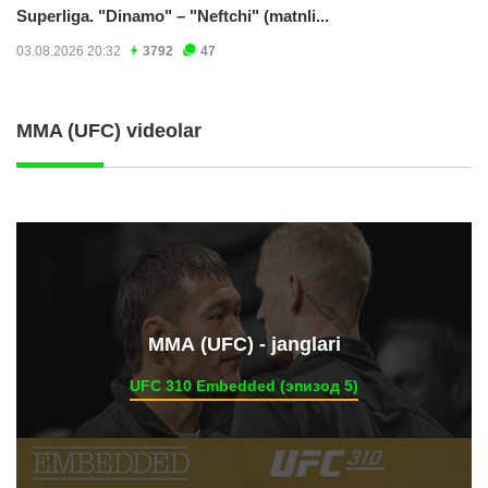
Superliga. "Dinamo" – "Neftchi" (matnli...
03.08.2026 20:32
3792
47
MMA (UFC) videolar
ММА (UFC) - janglari
UFC 310 Embedded (эпизод 5)