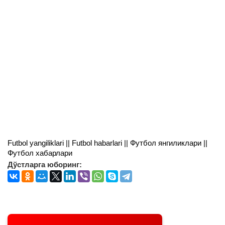
Futbol yangiliklari || Futbol habarlari || Футбол янгиликлари ||
Футбол хабарлари
Дўстларга юборинг: