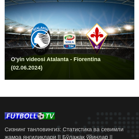
O'yin videosi Atalanta - Fiorentina
(02.06.2024)
Сизнинг танловингиз: Статистика ва севимли
жамоа янгиликлари || Бўлажак ўйинлар ||