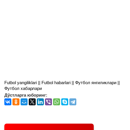
Futbol yangiliklari || Futbol habarlari || Футбол янгиликлари ||
Футбол хабарлари
Дўстларга юборинг: