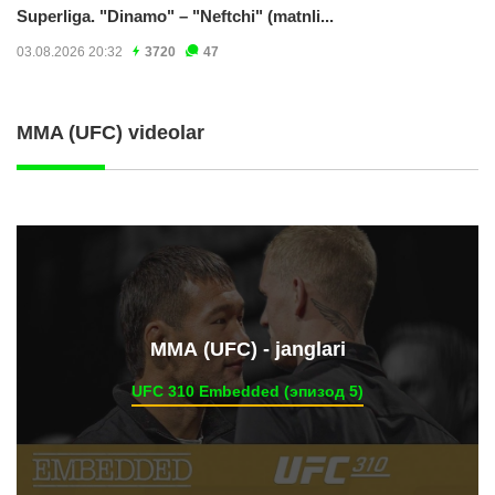
Superliga. "Dinamo" – "Neftchi" (matnli...
03.08.2026 20:32
3720
47
MMA (UFC) videolar
ММА (UFC) - janglari
UFC 310 Embedded (эпизод 5)