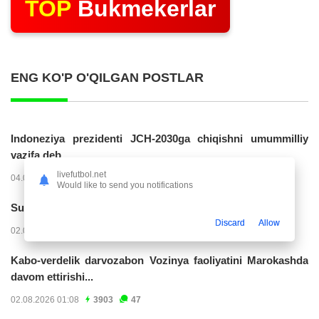
TOP
Bukmekerlar
ENG KO'P O'QILGAN POSTLAR
Indoneziya prezidenti JCH-2030ga chiqishni umummilliy
vazifa deb...
livefutbol.net
04.08.2026 02:11
14223
47
Would like to send you notifications
Superliga. “Buxoro” - “Lokomotiv”...
Discard
Allow
02.08.2026 03:08
7162
47
Kabo-verdelik darvozabon Vozinya faoliyatini Marokashda
davom ettirishi...
02.08.2026 01:08
3903
47