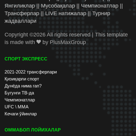
Янгиликлар || Мусобақалар || Чемпионатлар ||
Трансферлар || LIVE натижалар || Турнир
жадваллари
Copyright ©
2026 All rights reserved | This template
is made with
by
PlusMaxGroup
СПОРТ ЭКСПРЕСС
2021-2022 трансферлари
Қизиқарли спорт
Дунёда нима гап?
Бугунги ТВ-да
Чемпионатлар
UFC \ ММА
Кечаги ўйинлар
ОММАБОП ЛОЙИХАЛАР