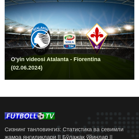
O'yin videosi Atalanta - Fiorentina
(02.06.2024)
Сизнинг танловингиз: Статистика ва севимли
жамоа янгиликлари || Бўлажак ўйинлар ||